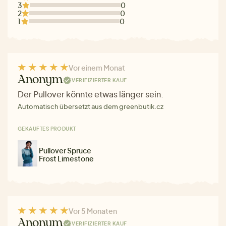
3
0
2
0
1
0
Vor einem Monat
Anonym
VERIFIZIERTER KAUF
Der Pullover könnte etwas länger sein.
Automatisch übersetzt aus dem greenbutik.cz
GEKAUFTES PRODUKT
Pullover Spruce
Frost Limestone
Vor 5 Monaten
Anonym
VERIFIZIERTER KAUF