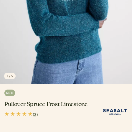
1
/
5
NEU
Pullover Spruce Frost Limestone
(2)