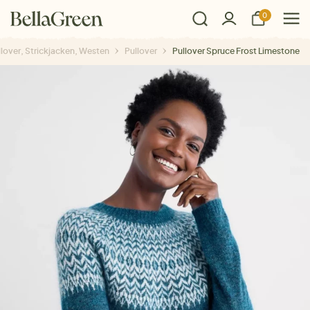
0
llover, Strickjacken, Westen
Pullover
Pullover Spruce Frost Limestone