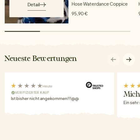
Hose Waterdance Coppice
Detail
95,90 €
Neueste Bewertungen
Heute
VERIFIZIERTER KAUF
Miche
Ist bisher nicht angekommen!!!@@
Ein sehr