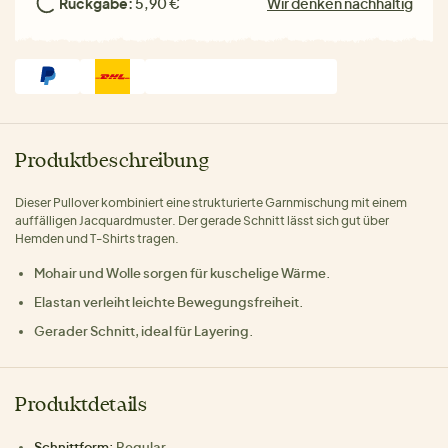
Rückgabe:
5,90 €
Wir denken nachhaltig
Produktbeschreibung
Dieser Pullover kombiniert eine strukturierte Garnmischung mit einem
auffälligen Jacquardmuster. Der gerade Schnitt lässt sich gut über
Hemden und T-Shirts tragen.
Mohair und Wolle sorgen für kuschelige Wärme.
Elastan verleiht leichte Bewegungsfreiheit.
Gerader Schnitt, ideal für Layering.
Produktdetails
Schnittform:
Regular