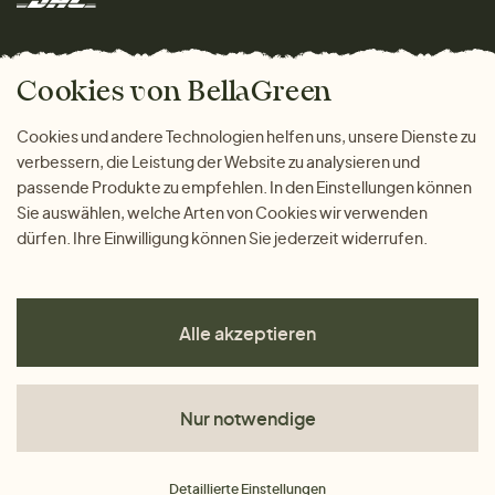
Marken
Wohnen
Versand und Zahlung
Das freundliche Magazin
Geschenke
Cookies von BellaGreen
Warum bei uns einkaufen
ZAHLUNGSMÖGLICHKEITEN
Cookies und andere Technologien helfen uns, unsere Dienste zu
verbessern, die Leistung der Website zu analysieren und
passende Produkte zu empfehlen. In den Einstellungen können
Sie auswählen, welche Arten von Cookies wir verwenden
dürfen. Ihre Einwilligung können Sie jederzeit widerrufen.
Alle akzeptieren
Nur notwendige
AGB
Detaillierte Einstellungen