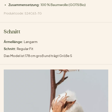
Zusammensetzung:
100 % Baumwolle (GOTS Bio)
Produktcode: S24C63-TG
Schnitt
Ärmellänge:
Langarm
Schnitt:
Regular Fit
Das Model ist 178 cm groß und trägt Größe S