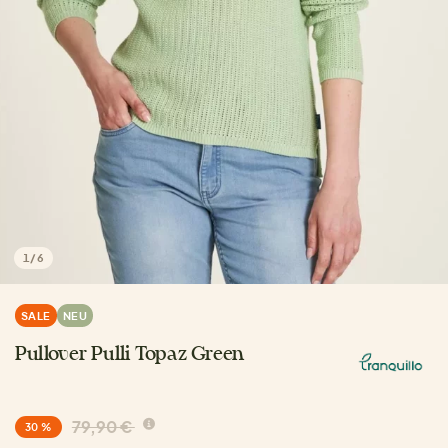
1
/
6
SALE
NEU
Pullover Pulli Topaz Green
79,90 €
30 %