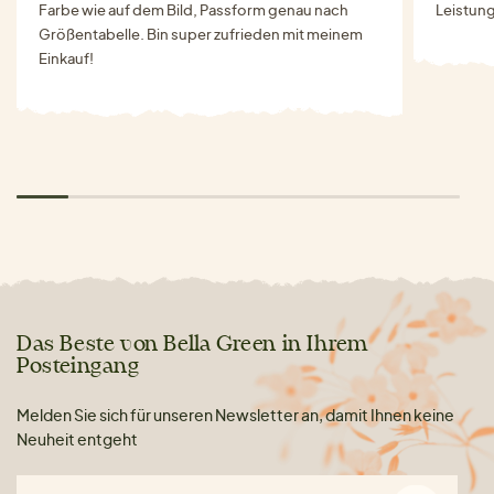
Farbe wie auf dem Bild, Passform genau nach
Leistung
Größentabelle. Bin super zufrieden mit meinem
Einkauf!
Das Beste von Bella Green in Ihrem
Posteingang
Melden Sie sich für unseren Newsletter an, damit Ihnen keine
Neuheit entgeht