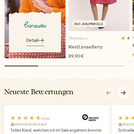
BIO-BAUMWOLLE
4
TRANQUILLO
Detail
Kleid Lenaa Berry
89,90 €
Neueste Bewertungen
Heute
VERIFIZIERTER KAUF
VERIFI
Tolles Kleid, welches ich im Sale ergattern konnte.
Schnell