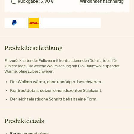
Rückgabe:
5,90 €
Wir denken nachhaltig
Produktbeschreibung
Ein zurückhaltender Pullover mit kontrastierenden Details, ideal für
kühlere Tage. Die weiche Wollmischung mit Bio-Baumwolle spendet
Wärme, ohne zu beschweren.
Der Wollmix wärmt, ohne unnötig zu beschweren.
Kontrastdetails setzen einen dezenten Stilakzent.
Der leicht elastische Schnitt behält seine Form.
Produktdetails
Farbe:
cremefarben