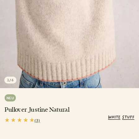
1
/
6
NEU
Pullover Justine Natural
(3)