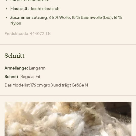
Elastizität:
leicht elastisch
Zusammensetzung:
66 % Wolle, 18 % Baumwolle (bio), 16 %
Nylon
Produktcode: 444072-LN
Schnitt
Ärmellänge:
Langarm
Schnitt:
Regular Fit
Das Model ist 176 cm groß und trägt Größe M