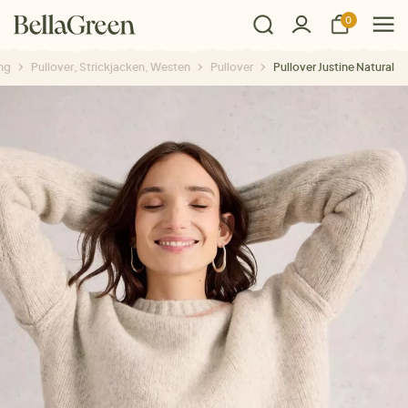
0
ng
Pullover, Strickjacken, Westen
Pullover
Pullover Justine Natural