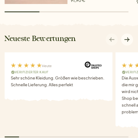
91,90 €
Neueste Bewertungen
Heute
VERIFIZIERTER KAUF
VERIFI
Sehr schöne Kleidung. Größen wie beschrieben.
Die Auswa
Schnelle Lieferung. Alles perfekt
die mir g
wird nich
Shop bes
schnell 
problem