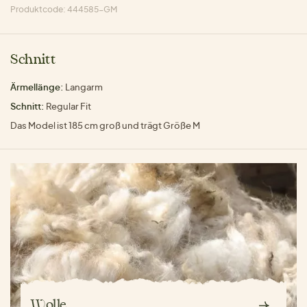
Produktcode: 444585-GM
Schnitt
Ärmellänge:
Langarm
Schnitt:
Regular Fit
Das Model ist 185 cm groß und trägt Größe M
Wolle