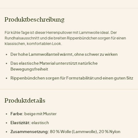
Produktbeschreibung
Für kühle Tage ist dieser Herrenpullover mit Lammwolle ideal. Der
Rundhalsausschnitt und die breiten Rippenbündchen sorgen für einen
klassischen, komfortablen Look.
Der hohe Lammwollanteil wärmt, ohne schwer zu wirken
Das elastische Material unterstützt natürliche
Bewegungsfreiheit
Rippenbündchen sorgen für Formstabilität und einen guten Sitz
Produktdetails
Farbe:
beige mit Muster
Elastizität:
elastisch
Zusammensetzung:
80 % Wolle (Lammwolle), 20 % Nylon