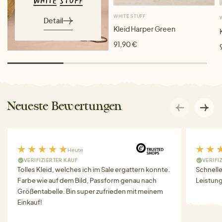
WHITE STUFF
Detail
Kleid Harper Green
91,90 €
Neueste Bewertungen
Heute
VERIFIZIERTER KAUF
VERIFI
Tolles Kleid, welches ich im Sale ergattern konnte.
Schnell
Farbe wie auf dem Bild, Passform genau nach
Leistung
Größentabelle. Bin super zufrieden mit meinem
Einkauf!