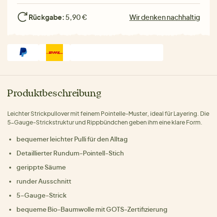
Rückgabe:
5,90 €
Wir denken nachhaltig
Produktbeschreibung
Leichter Strickpullover mit feinem Pointelle-Muster, ideal für Layering. Die
5-Gauge-Strickstruktur und Rippbündchen geben ihm eine klare Form.
bequemer leichter Pulli für den Alltag
Detaillierter Rundum-Pointell-Stich
gerippte Säume
runder Ausschnitt
5-Gauge-Strick
bequeme Bio-Baumwolle mit GOTS-Zertifizierung