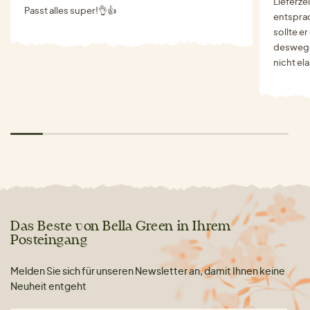
Lieferze
Passt alles super!👌👍
entspra
sollte e
deswegen
nicht el
Das Beste von Bella Green in Ihrem
Posteingang
Melden Sie sich für unseren Newsletter an, damit Ihnen keine
Neuheit entgeht