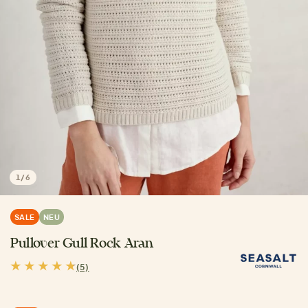
1
/
6
SALE
NEU
Pullover Gull Rock Aran
(5)