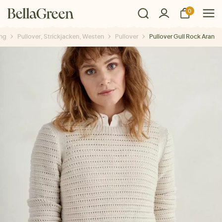
0
ng
Pullover, Strickjacken, Westen
Pullover
Pullover Gull Rock Aran