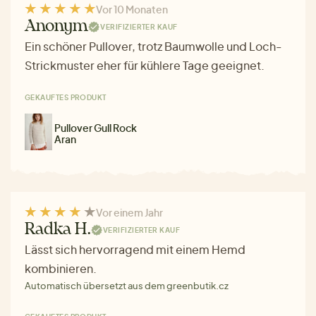
Vor 10 Monaten
Anonym
VERIFIZIERTER KAUF
Ein schöner Pullover, trotz Baumwolle und Loch-
Strickmuster eher für kühlere Tage geeignet.
GEKAUFTES PRODUKT
Pullover Gull Rock
Aran
Vor einem Jahr
Radka H.
VERIFIZIERTER KAUF
Lässt sich hervorragend mit einem Hemd
kombinieren.
Automatisch übersetzt aus dem greenbutik.cz