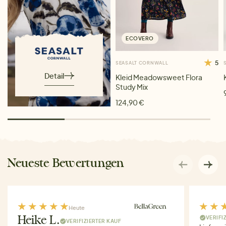
ECOVERO
5
SEASALT CORNWALL
Detail
Kleid Meadowsweet Flora
Study Mix
124,90 €
Neueste Bewertungen
Heute
VERIFI
Heike L.
VERIFIZIERTER KAUF