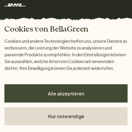
Rücksendung der Ware
Marken
Wohnen
Versand und Zahlung
Das freundliche Magazin
Geschenke
Cookies von BellaGreen
Warum bei uns einkaufen
ZAHLUNGSMÖGLICHKEITEN
Cookies und andere Technologien helfen uns, unsere Dienste zu
verbessern, die Leistung der Website zu analysieren und
passende Produkte zu empfehlen. In den Einstellungen können
Sie auswählen, welche Arten von Cookies wir verwenden
dürfen. Ihre Einwilligung können Sie jederzeit widerrufen.
Alle akzeptieren
Nur notwendige
AGB