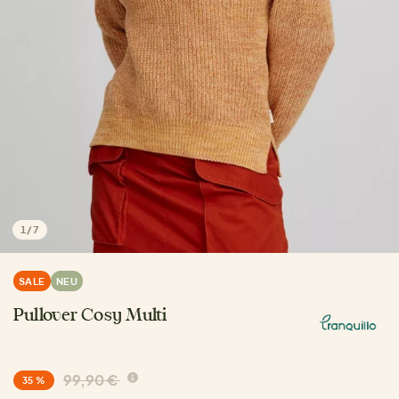
1
/
7
SALE
NEU
Pullover Cosy Multi
99,90 €
35 %