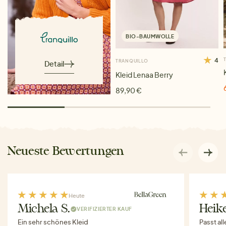
BIO-BAUMWOLLE
4
TRANQUILLO
Detail
Kleid Lenaa Berry
89,90 €
Neueste Bewertungen
Heute
Michela S.
Heike
VERIFIZIERTER KAUF
Ein sehr schönes Kleid
Passt al