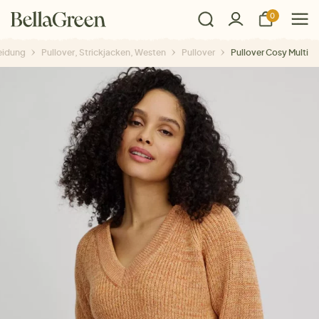
0
eidung
Pullover, Strickjacken, Westen
Pullover
Pullover Cosy Multi