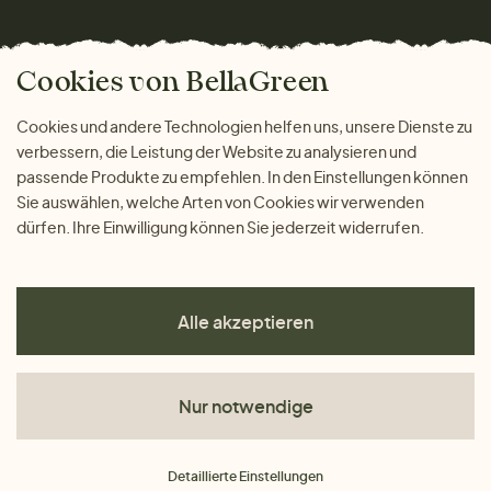
Wohnen
Versand und Zahlung
Das freundliche Magazin
Geschenke
Cookies von BellaGreen
Warum bei uns einkaufen
ZAHLUNGSMÖGLICHKEITEN
Cookies und andere Technologien helfen uns, unsere Dienste zu
verbessern, die Leistung der Website zu analysieren und
passende Produkte zu empfehlen. In den Einstellungen können
Sie auswählen, welche Arten von Cookies wir verwenden
dürfen. Ihre Einwilligung können Sie jederzeit widerrufen.
Alle akzeptieren
Nur notwendige
AGB
Detaillierte Einstellungen
Datenschutz
Impressum
Cookies