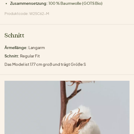
Zusammensetzung:
100 % Baumwolle (GOTS Bio)
Produktcode: W25C62-M
Schnitt
Ärmellänge:
Langarm
Schnitt:
Regular Fit
Das Model ist 177 cm groß und trägt Größe S