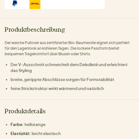
Produktbeschreibung
Der weiche Pullover aus zertifizierter Bio-Baumwolle eignet sich perfekt
für den Lagenlook an kühleren Tagen. Die lockere Passform bietet
bequemen Tragekomfort über Blusen oder Shirts.
Der V-Ausschnitt schmeichelt dem Dekolleté und erleichtert
das Styling
breite, gerippte Abschlüsse sorgen für Formstabilität
feine Strickstruktur wirkt wärmend und natürlich
Produktdetails
Farbe:
hellorange
Elastizität:
leicht elastisch