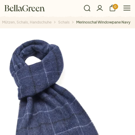
0
Mützen, Schals, Handschuhe
Schals
Merinoschal Windowpane Navy