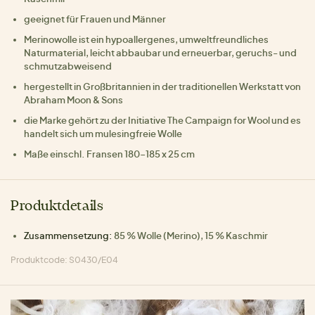
geeignet für Frauen und Männer
Merinowolle ist ein hypoallergenes, umweltfreundliches
Naturmaterial, leicht abbaubar und erneuerbar, geruchs- und
schmutzabweisend
hergestellt in Großbritannien in der traditionellen Werkstatt von
Abraham Moon & Sons
die Marke gehört zu der Initiative The Campaign for Wool und es
handelt sich um mulesingfreie Wolle
Maße einschl. Fransen 180-185 x 25 cm
Produktdetails
Zusammensetzung:
85 % Wolle (Merino), 15 % Kaschmir
Produktcode: S0430/E04