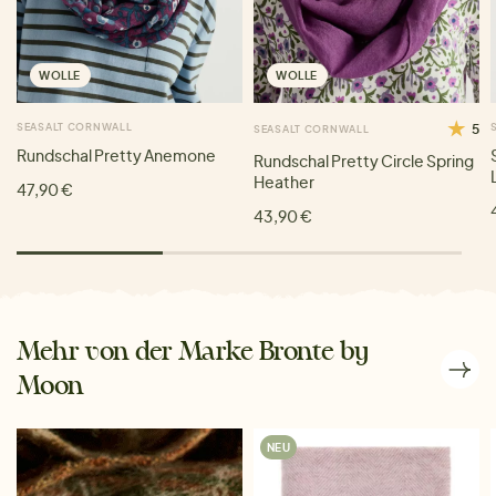
WOLLE
WOLLE
SEASALT CORNWALL
5
SEASALT CORNWALL
Rundschal Pretty Anemone
Rundschal Pretty Circle Spring
Heather
47,90 €
43,90 €
Mehr von der Marke Bronte by
Moon
NEU