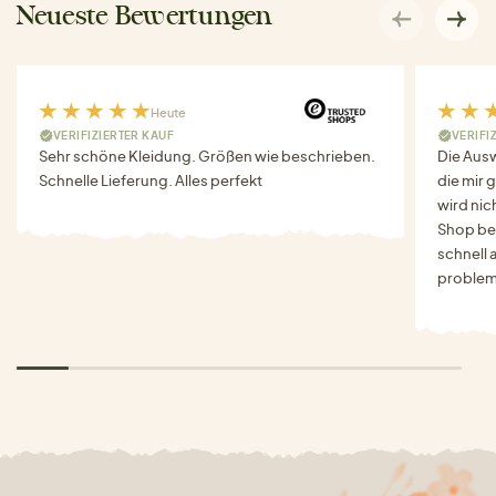
Neueste Bewertungen
Heute
VERIFIZIERTER KAUF
VERIFI
Sehr schöne Kleidung. Größen wie beschrieben.
Die Auswa
Schnelle Lieferung. Alles perfekt
die mir g
wird nich
Shop bes
schnell 
problem