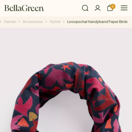
0
Damen
Accessoires
Tücher
Looopschal Handyband Paper Birds