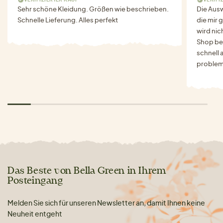
Sehr schöne Kleidung. Größen wie beschrieben.
Die Auswa
Schnelle Lieferung. Alles perfekt
die mir g
wird nich
Shop bes
schnell 
problem
Das Beste von Bella Green in Ihrem
Posteingang
Melden Sie sich für unseren Newsletter an, damit Ihnen keine
Neuheit entgeht