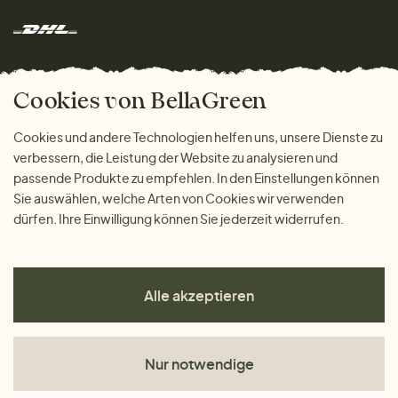
Herren
Rücksendung der Ware
Marken
Wohnen
Versand und Zahlung
Das freundliche Magazin
Geschenke
Cookies von BellaGreen
Warum bei uns einkaufen
ZAHLUNGSMÖGLICHKEITEN
Cookies und andere Technologien helfen uns, unsere Dienste zu
verbessern, die Leistung der Website zu analysieren und
passende Produkte zu empfehlen. In den Einstellungen können
Sie auswählen, welche Arten von Cookies wir verwenden
dürfen. Ihre Einwilligung können Sie jederzeit widerrufen.
Alle akzeptieren
Nur notwendige