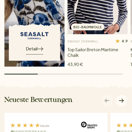
BIO-BAUMWOLLE
4.9
SEASALT CORNWALL
Detail
Top Sailor Breton Maritime
Chalk
43,90 €
Neueste Bewertungen
Heute
VERIFIZIERTER KAUF
VERIFI