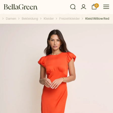
0
Damen
Bekleidung
Kleider
Freizeitkleider
Kleid Willow Red