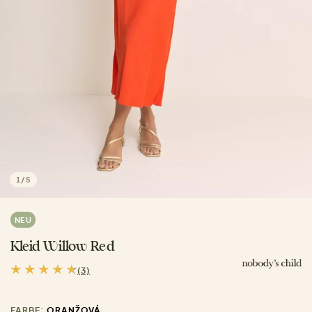
1
/
5
NEU
Kleid Willow Red
(3)
FARBE:
ORANŽOVÁ