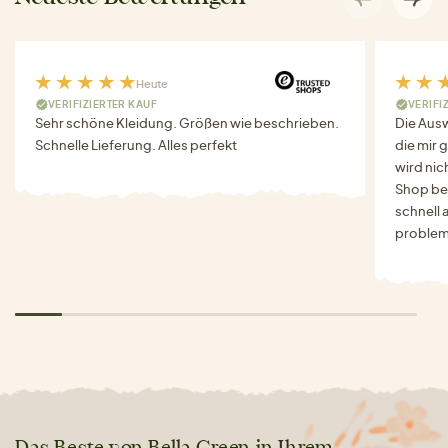
Heute
VERIFIZIERTER KAUF
VERIFI
Sehr schöne Kleidung. Größen wie beschrieben.
Die Auswa
Schnelle Lieferung. Alles perfekt
die mir g
wird nich
Shop bes
schnell 
problem