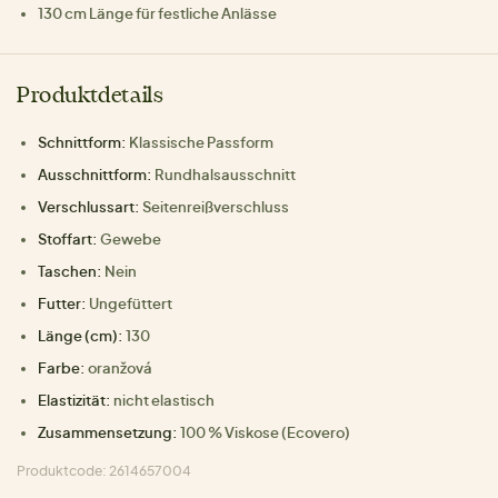
130 cm Länge für festliche Anlässe
Produktdetails
Schnittform:
Klassische Passform
Ausschnittform:
Rundhalsausschnitt
Verschlussart:
Seitenreißverschluss
Stoffart:
Gewebe
Taschen:
Nein
Futter:
Ungefüttert
Länge (cm):
130
Farbe:
oranžová
Elastizität:
nicht elastisch
Zusammensetzung:
100 % Viskose (Ecovero)
Produktcode: 2614657004