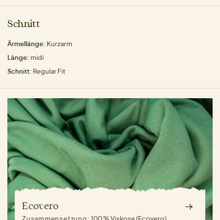
Schnitt
Ärmellänge:
Kurzarm
Länge:
midi
Schnitt:
Regular Fit
Ecovero
Zusammensetzung:
100 % Viskose (Ecovero)