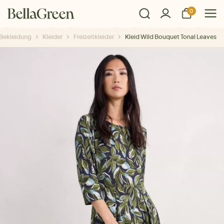
0
Bekleidung
Kleider
Freizeitkleider
Kleid Wild Bouquet Tonal Leaves