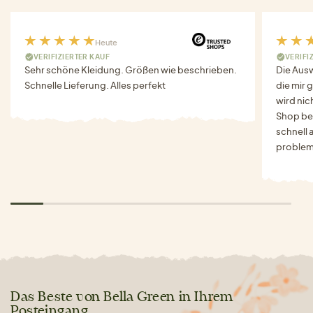
Heute
VERIFIZIERTER KAUF
VERIFI
Sehr schöne Kleidung. Größen wie beschrieben.
Die Auswa
Schnelle Lieferung. Alles perfekt
die mir g
wird nich
Shop bes
schnell 
problem
Das Beste von Bella Green in Ihrem
Posteingang