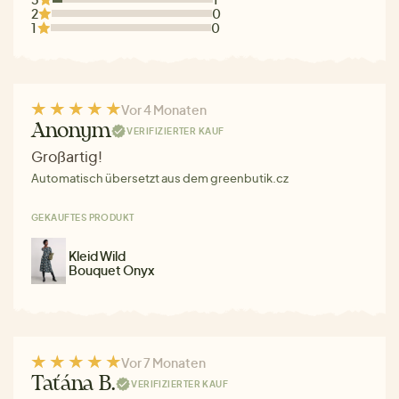
2
0
1
0
Vor 4 Monaten
Anonym
VERIFIZIERTER KAUF
Großartig!
Automatisch übersetzt aus dem greenbutik.cz
GEKAUFTES PRODUKT
Kleid Wild
Bouquet Onyx
Vor 7 Monaten
Taťána B.
VERIFIZIERTER KAUF