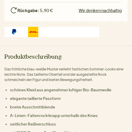
Rückgabe:
5,90 €
Wir denken nachhaltig
Produktbeschreibung
Das fröhliche blau-weiße Muster verleiht festlichen Sommer-Looks eine
leichte Note. Das taillierte Oberteil und der ausgestellte Rock
schmeicheln der Figur und bieten Bewegungsfreiheit.
schönes Kleid aus angenehmer luftiger Bio-Baumwolle
elegante taillierte Passform
breite Ausschnittblende
A-Linien-Faltenrock knapp unterhalb des Knies
seitlicher Reißverschluss