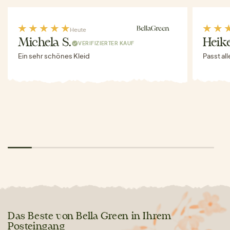
Heute
Michela S.
Heike
VERIFIZIERTER KAUF
Ein sehr schönes Kleid
Passt al
Das Beste von Bella Green in Ihrem
Posteingang