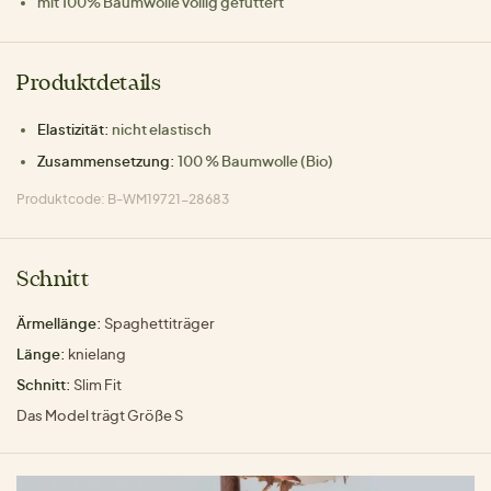
mit 100% Baumwolle völlig gefüttert
Produktdetails
Elastizität:
nicht elastisch
Zusammensetzung:
100 % Baumwolle (Bio)
Produktcode: B-WM19721-28683
Schnitt
Ärmellänge:
Spaghettiträger
Länge:
knielang
Schnitt:
Slim Fit
Das Model trägt Größe S