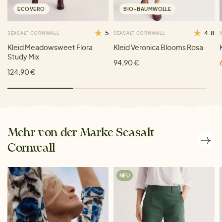
ECOVERO
BIO-BAUMWOLLE
5
4.8
SEASALT CORNWALL
SEASALT CORNWALL
Kleid Meadowsweet Flora
Kleid Veronica Blooms Rosa
Study Mix
94,90 €
124,90 €
Mehr von der Marke Seasalt
Cornwall
NEU