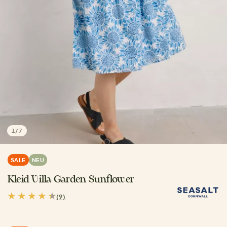
1
/
7
SALE
NEU
Kleid Villa Garden Sunflower
(9)