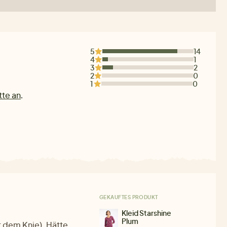
5
14
4
1
3
2
2
0
1
0
tte an
.
GEKAUFTES PRODUKT
Kleid Starshine
Plum
r dem Knie). Hätte