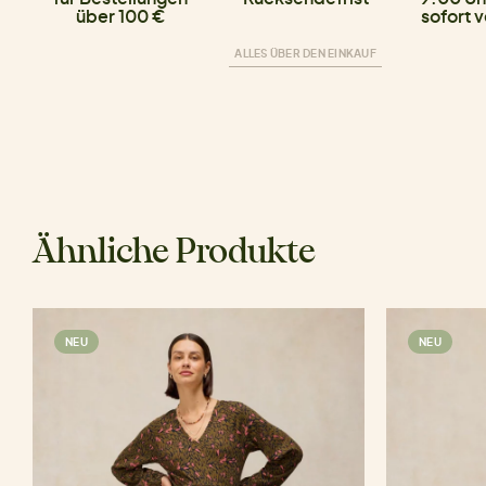
über 100 €
sofort 
ALLES ÜBER DEN EINKAUF
Ähnliche Produkte
NEU
NEU