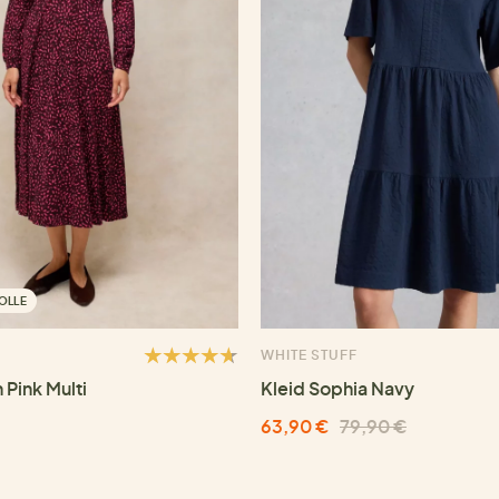
OLLE
WHITE STUFF
 Pink Multi
Kleid Sophia Navy
63,90 €
79,90 €