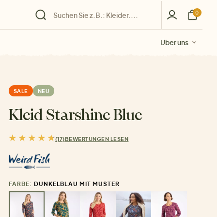
0
Über uns
Über uns
Über uns
Über uns
Über uns
SALE
NEU
Kleid Starshine Blue
(17)
BEWERTUNGEN LESEN
FARBE:
DUNKELBLAU MIT MUSTER