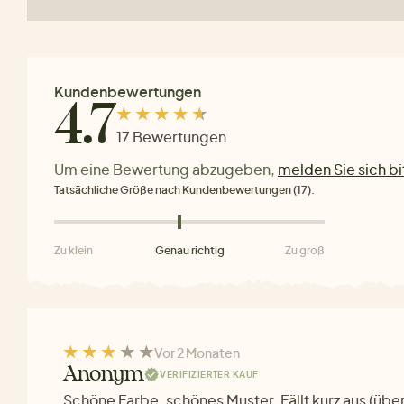
Kundenbewertungen
4.7
17 Bewertungen
Um eine Bewertung abzugeben,
melden Sie sich bi
Tatsächliche Größe nach Kundenbewertungen (17):
Zu klein
Genau richtig
Zu groß
Vor 2 Monaten
Anonym
VERIFIZIERTER KAUF
Schöne Farbe, schönes Muster. Fällt kurz aus (übe