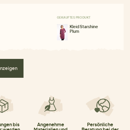
GEKAUFTES PRODUKT
Kleid Starshine
Plum
nzeigen
ungen bis
Angenehme
Persönliche
r werden
Materialien und
Beratung bei der