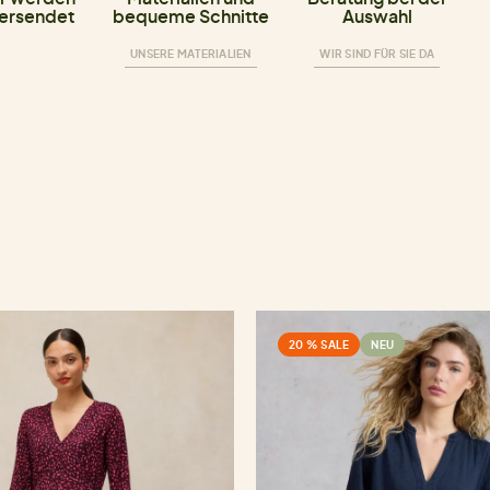
versendet
bequeme Schnitte
Auswahl
UNSERE MATERIALIEN
WIR SIND FÜR SIE DA
20 % SALE
NEU