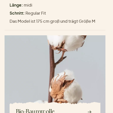
Länge:
midi
Schnitt:
Regular Fit
Das Model ist 175 cm groß und trägt Größe M
Bio-Baumwolle