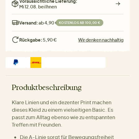
Voraussichtliche Lieferung:
Mi 12.08. bei Ihnen
Versand:
ab 4,90 €
KOSTENLOS AB 100,00 €
Rückgabe:
5,90 €
Wir denken nachhaltig
Produktbeschreibung
Klare Linien und ein dezenter Print machen
dieses Kleid zu einem vielseitigen Basic. Es
passt zum Alltag ebenso wie zu entspannten
Treffen mit Freunden.
Die A-Linie sorgt für Bewegungsfreiheit