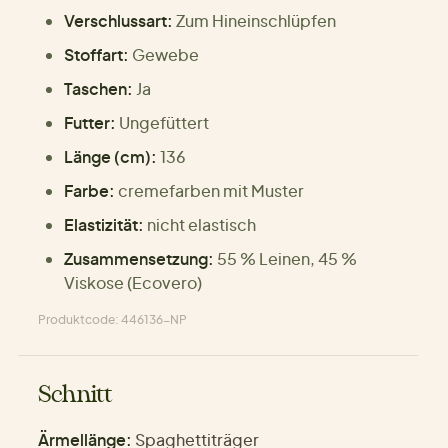
Verschlussart:
Zum Hineinschlüpfen
Stoffart:
Gewebe
Taschen:
Ja
Futter:
Ungefüttert
Länge (cm):
136
Farbe:
cremefarben mit Muster
Elastizität:
nicht elastisch
Zusammensetzung:
55 % Leinen, 45 %
Viskose (Ecovero)
Produktcode: 446136-NP
Schnitt
Ärmellänge:
Spaghettiträger