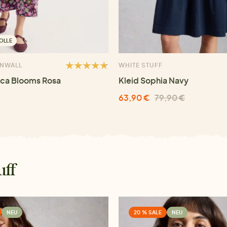
OLLE
RNWALL
WHITE STUFF
ica Blooms Rosa
Kleid Sophia Navy
63,90 €
79,90 €
uff
NEU
20 % SALE
NEU