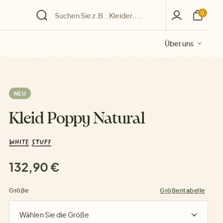
0
Über uns
Über uns
Über uns
Über uns
Über uns
NEU
Kleid Poppy Natural
132,90 €
Größe
Größentabelle
Wählen Sie die Größe