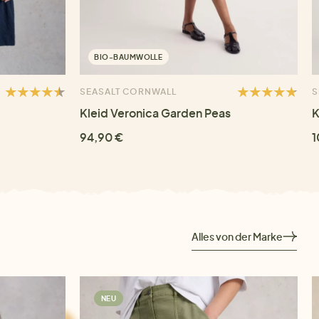
BIO-BAUMWOLLE
SEASALT CORNWALL
S
Kleid Veronica Garden Peas
K
94,90 €
1
Alles von der Marke
NEU