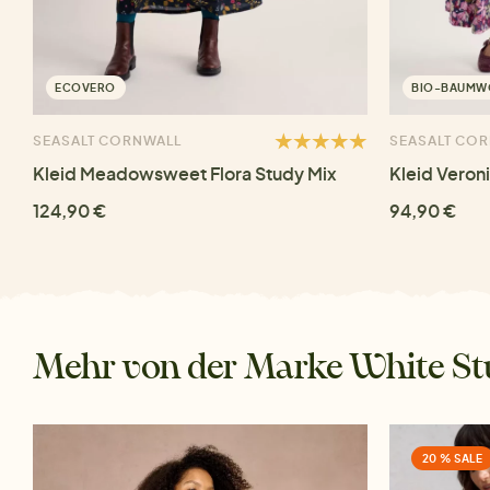
ECOVERO
BIO-BAUMW
SEASALT CORNWALL
SEASALT CO
Kleid Meadowsweet Flora Study Mix
Kleid Veron
124,90 €
94,90 €
Mehr von der Marke White St
20 % SALE