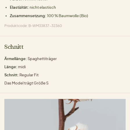
Elastizität:
nicht elastisch
Zusammensetzung:
100 % Baumwolle (Bio)
Produktcode: B-WM33837-32360
Schnitt
Ärmellänge:
Spaghettiträger
Länge:
midi
Schnitt:
Regular Fit
Das Model trägt Größe S