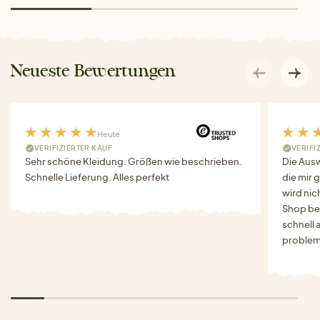
Neueste Bewertungen
Heute
VERIFIZIERTER KAUF
VERIFI
Sehr schöne Kleidung. Größen wie beschrieben.
Die Auswa
Schnelle Lieferung. Alles perfekt
die mir g
wird nich
Shop bes
schnell 
problem