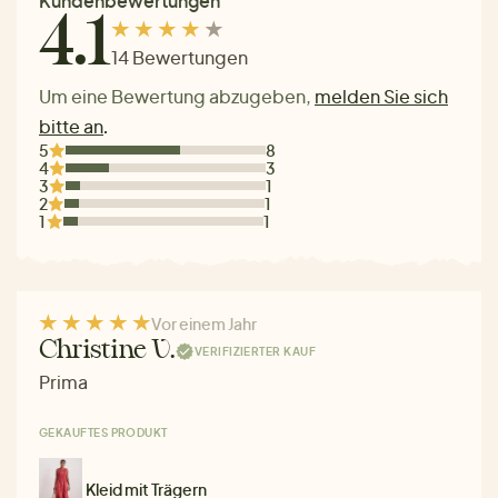
Kundenbewertungen
4.1
14 Bewertungen
Um eine Bewertung abzugeben,
melden Sie sich
bitte an
.
5
8
4
3
3
1
2
1
1
1
Vor einem Jahr
Christine V.
VERIFIZIERTER KAUF
Prima
GEKAUFTES PRODUKT
Kleid mit Trägern