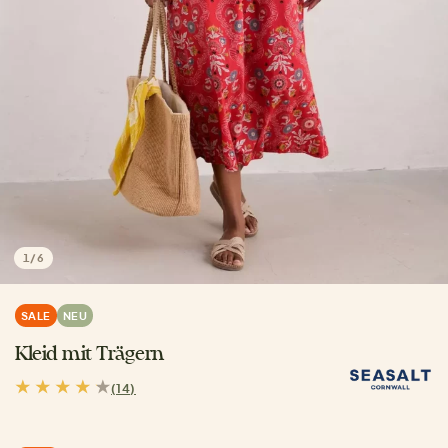
1
/
6
SALE
NEU
Kleid mit Trägern
(14)