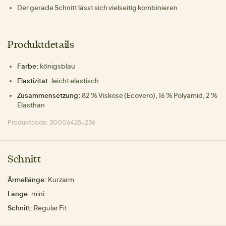
Der gerade Schnitt lässt sich vielseitig kombinieren
Produktdetails
Farbe:
königsblau
Elastizität:
leicht elastisch
Zusammensetzung:
82 % Viskose (Ecovero), 16 % Polyamid, 2 %
Elasthan
Produktcode: 30006425-236
Schnitt
Ärmellänge:
Kurzarm
Länge:
mini
Schnitt:
Regular Fit