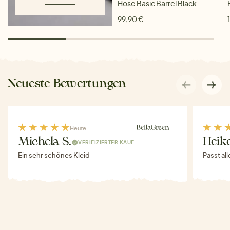
Hose Basic Barrel Black
99,90 €
Neueste Bewertungen
Heute
Michela S.
Heike
VERIFIZIERTER KAUF
Ein sehr schönes Kleid
Passt al