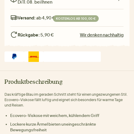
Di 11.08. bei Ihnen
Versand:
ab 4,90 €
KOSTENLOS AB 100,00 €
Rückgabe:
5,90 €
Wir denken nachhaltig
Produktbeschreibung
Das kräftige Blau im geraden Schnitt steht für einen ungezwungenen Stil.
Ecovero-Viskose fällt luftig und eignet sich besonders für warme Tage
und Reisen.
Ecovero-Viskose mit weichem, kühlendem Griff
Lockere kurze Ärmel bieten uneingeschränkte
Bewegungsfreiheit