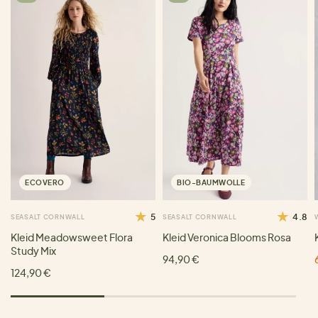
ECOVERO
BIO-BAUMWOLLE
5
4.8
SEASALT CORNWALL
SEASALT CORNWALL
Kleid Meadowsweet Flora
Kleid Veronica Blooms Rosa
Study Mix
94,90 €
124,90 €