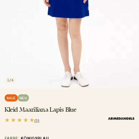
1
/
6
SALE
NEU
Kleid Maariliana Lapis Blue
(1)
FARBE:
KÖNIGSBLAU