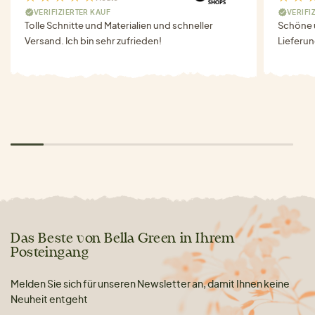
VERIFIZIERTER KAUF
VERIFI
Tolle Schnitte und Materialien und schneller
Schöne u
Versand. Ich bin sehr zufrieden!
Lieferu
Das Beste von Bella Green in Ihrem
Posteingang
Melden Sie sich für unseren Newsletter an, damit Ihnen keine
Neuheit entgeht