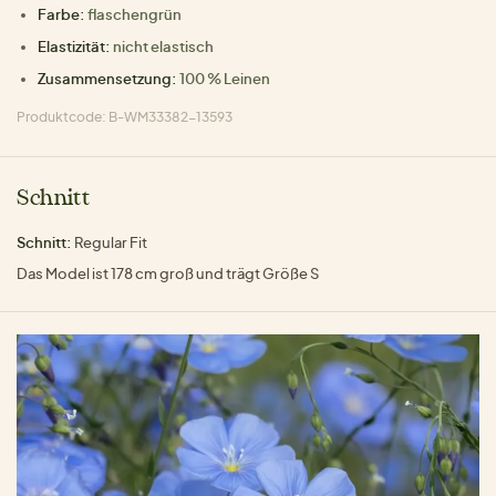
Farbe:
flaschengrün
Elastizität:
nicht elastisch
Zusammensetzung:
100 % Leinen
Produktcode: B-WM33382-13593
Schnitt
Schnitt:
Regular Fit
Das Model ist 178 cm groß und trägt Größe S