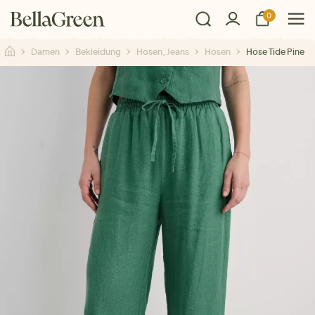
0
Damen
Bekleidung
Hosen, Jeans
Hosen
Hose Tide Pine