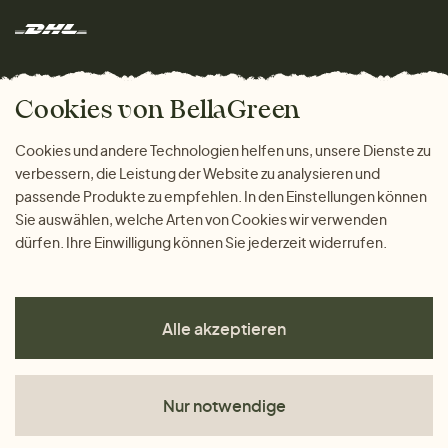
Rücksendung der Ware
Marken
Wohnen
Versand und Zahlung
Das freundliche Magazin
Geschenke
Cookies von BellaGreen
Warum bei uns einkaufen
ZAHLUNGSMÖGLICHKEITEN
Cookies und andere Technologien helfen uns, unsere Dienste zu
verbessern, die Leistung der Website zu analysieren und
passende Produkte zu empfehlen. In den Einstellungen können
Sie auswählen, welche Arten von Cookies wir verwenden
dürfen. Ihre Einwilligung können Sie jederzeit widerrufen.
Alle akzeptieren
Nur notwendige
AGB