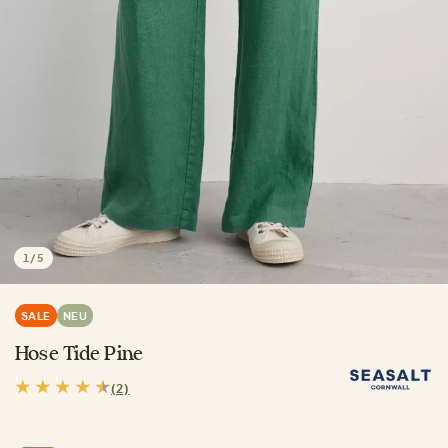
1
/
5
SALE
NEU
Hose Tide Pine
(2)