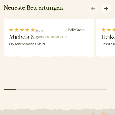
Neueste Bewertungen
Heute
Michela S.
Heike
VERIFIZIERTER KAUF
Ein sehr schönes Kleid
Passt al