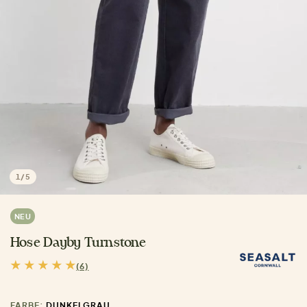
1
/
5
NEU
Hose Dayby Turnstone
(6)
FARBE:
DUNKELGRAU