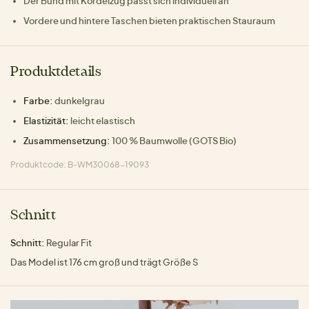
Der Bund mit Kordelzug passt sich individuell an
Vordere und hintere Taschen bieten praktischen Stauraum
Produktdetails
Farbe:
dunkelgrau
Elastizität:
leicht elastisch
Zusammensetzung:
100 % Baumwolle (GOTS Bio)
Produktcode: B-WM30068-19093
Schnitt
Schnitt:
Regular Fit
Das Model ist 176 cm groß und trägt Größe S