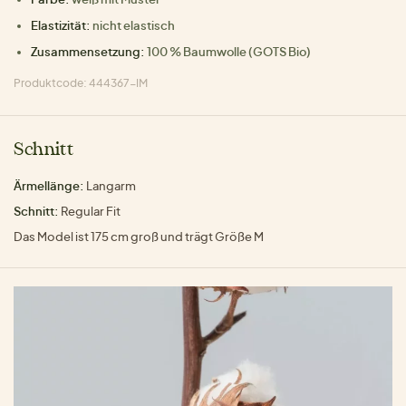
Elastizität:
nicht elastisch
Zusammensetzung:
100 % Baumwolle (GOTS Bio)
Produktcode: 444367-IM
Schnitt
Ärmellänge:
Langarm
Schnitt:
Regular Fit
Das Model ist 175 cm groß und trägt Größe M