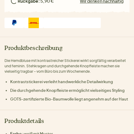
Rückgabe:
5,90 €
Wir denken nachhaltig
Produktbeschreibung
Die Hemdbluse mit kontrastreicher Stickerei wirkt sorgfältig verarbeitet
und feminin. Stehkragen und durchgehende Knopfleiste machen sie
vielseitig tragbar – vom Büro bis zum Wochenende.
Kontraststickerei verleiht handwerkliche Detailwirkung
Die durchgehende Knopfleiste ermöglicht vielseitiges Styling
GOTS-zertifizierte Bio-Baumwolle liegt angenehm auf der Haut
Produktdetails
Farbe:
weiß mit Muster