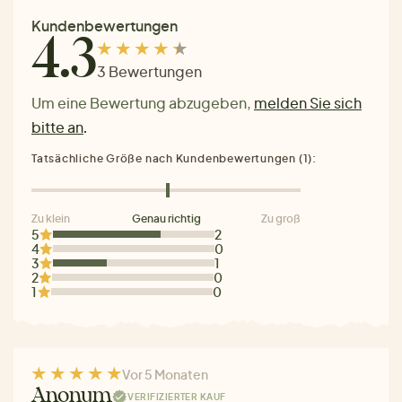
Kundenbewertungen
4.3
3 Bewertungen
Um eine Bewertung abzugeben,
melden Sie sich
bitte an
.
Tatsächliche Größe nach Kundenbewertungen (1):
Zu klein
Genau richtig
Zu groß
5
2
4
0
3
1
2
0
1
0
Vor 5 Monaten
Anonym
VERIFIZIERTER KAUF