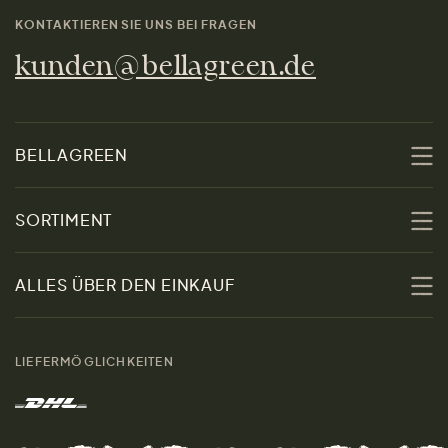
KONTAKTIEREN SIE UNS BEI FRAGEN
kunden@bellagreen.de
BELLAGREEN
Über uns
SORTIMENT
Nachhaltigkeit
Sale
ALLES ÜBER DEN EINKAUF
Materialien
Damen
Größenratgeber
Kontakt
LIEFERMÖGLICHKEITEN
Herren
Rücksendung der Ware
Marken
Wohnen
Versand und Zahlung