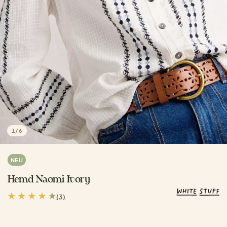
1
/
6
NEU
Hemd Naomi Ivory
(3)