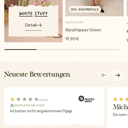
BIO-BAUMWOLLE
WHITE STUFF
Detail
Kleid Harper Green
91,90 €
Neueste Bewertungen
Heute
VERIFIZIERTER KAUF
Miche
Ist bisher nicht angekommen!!!@@
Ein sehr