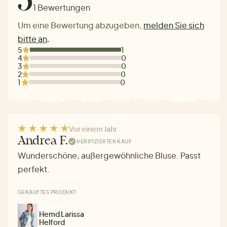
5
1 Bewertungen
Um eine Bewertung abzugeben,
melden Sie sich
bitte an
.
5
1
4
0
3
0
2
0
1
0
Vor einem Jahr
Andrea F.
VERIFIZIERTER KAUF
Wunderschöne, außergewöhnliche Bluse. Passt
perfekt.
GEKAUFTES PRODUKT
Hemd Larissa
Helford