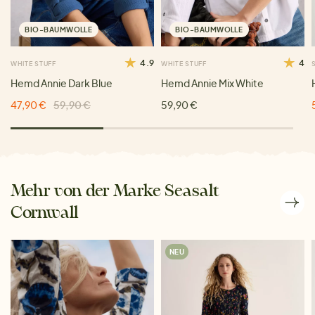
BIO-BAUMWOLLE
BIO-BAUMWOLLE
4.9
4
WHITE STUFF
WHITE STUFF
Hemd Annie Dark Blue
Hemd Annie Mix White
47,90 €
59,90 €
59,90 €
Mehr von der Marke Seasalt
Cornwall
NEU