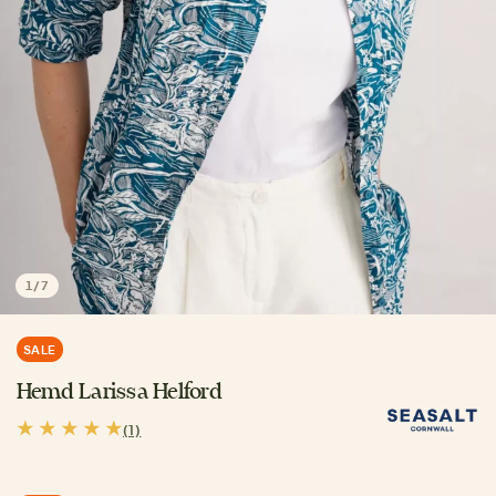
1
/
7
SALE
Hemd Larissa Helford
(1)