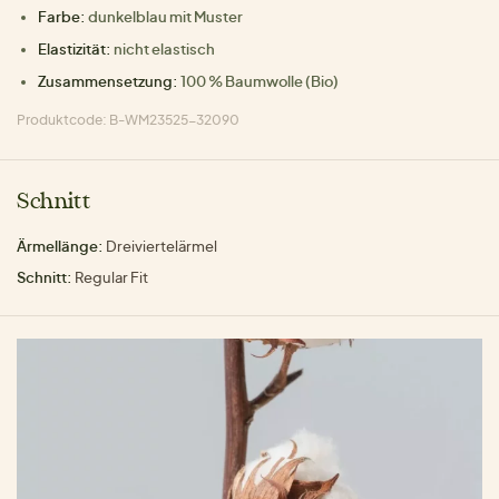
Farbe:
dunkelblau mit Muster
Elastizität:
nicht elastisch
Zusammensetzung:
100 % Baumwolle (Bio)
Produktcode: B-WM23525-32090
Schnitt
Ärmellänge:
Dreiviertelärmel
Schnitt:
Regular Fit