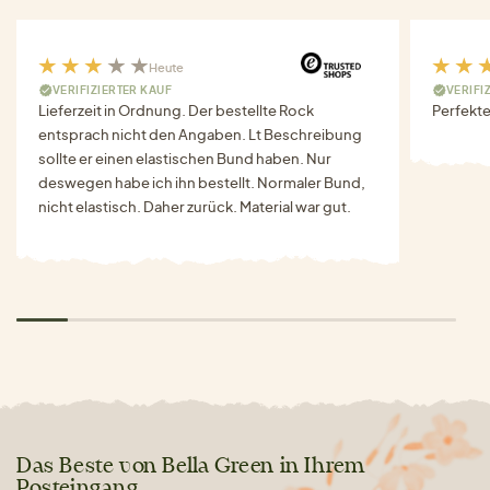
Heute
VERIFIZIERTER KAUF
VERIFI
Lieferzeit in Ordnung. Der bestellte Rock
Perfekte
entsprach nicht den Angaben. Lt Beschreibung
sollte er einen elastischen Bund haben. Nur
deswegen habe ich ihn bestellt. Normaler Bund,
nicht elastisch. Daher zurück. Material war gut.
Das Beste von Bella Green in Ihrem
Posteingang