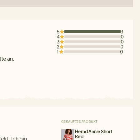
5
3
4
0
3
0
2
0
1
0
tte an
.
GEKAUFTES PRODUKT
Hemd Annie Short
Red
ekt. Ich bin