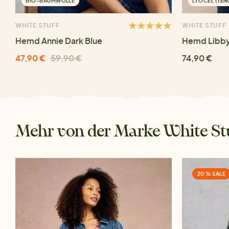
BIO-BAUMWOLLE
LYOCEL (TE
WHITE STUFF
WHITE STUFF
Hemd Annie Dark Blue
Hemd Libby
47,90 €
59,90 €
74,90 €
Mehr von der Marke White St
20 % SALE