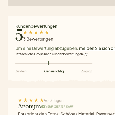
Kundenbewertungen
5
3 Bewertungen
Um eine Bewertung abzugeben,
melden Sie sich bi
Tatsächliche Größe nach Kundenbewertungen (3):
Zu klein
Genau richtig
Zu groß
Vor 3 Tagen
Anonym
VERIFIZIERTER KAUF
Entspricht den Fotos. Schönes Material. Passt perf