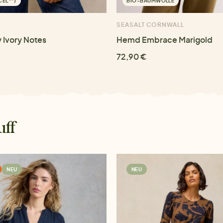
NCEL™)
BIO-BAUMWOLLE
SEASALT CORNWALL
 Ivory Notes
Hemd Embrace Marigold
72,90 €
uff
NEU
NEU