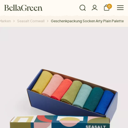
0
Marken
Seasalt Cornwall
Geschenkpackung Socken Arty Plain Palette