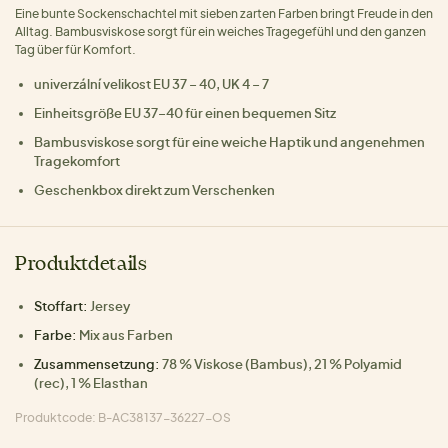
Eine bunte Sockenschachtel mit sieben zarten Farben bringt Freude in den
Alltag. Bambusviskose sorgt für ein weiches Tragegefühl und den ganzen
Tag über für Komfort.
univerzální velikost EU 37 – 40, UK 4 – 7
Einheitsgröße EU 37–40 für einen bequemen Sitz
Bambusviskose sorgt für eine weiche Haptik und angenehmen
Tragekomfort
Geschenkbox direkt zum Verschenken
Produktdetails
Stoffart:
Jersey
Farbe:
Mix aus Farben
Zusammensetzung:
78 % Viskose (Bambus), 21 % Polyamid
(rec), 1 % Elasthan
Produktcode: B-AC38137-36227-OS