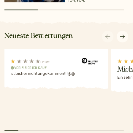
Neueste Bewertungen
Heute
VERIFIZIERTER KAUF
Miche
Ist bisher nicht angekommen!!!@@
Ein sehr