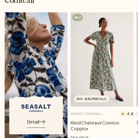
Cornwall
NEU
BIO-BAUMWOLLE
4.8
SEASALT CORNWALL
Detail
Kleid Chateaux Cosmos
Coppice
104,90 €