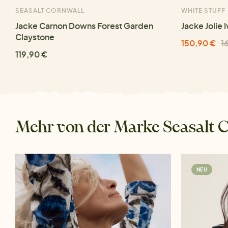
SEASALT CORNWALL
WHITE STUFF
Jacke Carnon Downs Forest Garden
Jacke Jolie 
Claystone
150,90 €
1
119,90 €
Mehr von der Marke Seasalt 
NEU