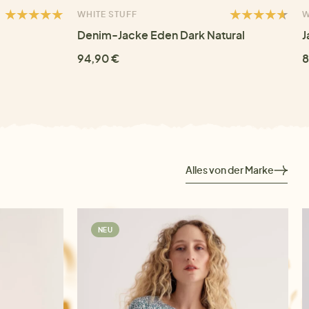
WHITE STUFF
W
Denim-Jacke Eden Dark Natural
J
94,90 €
8
Alles von der Marke
NEU