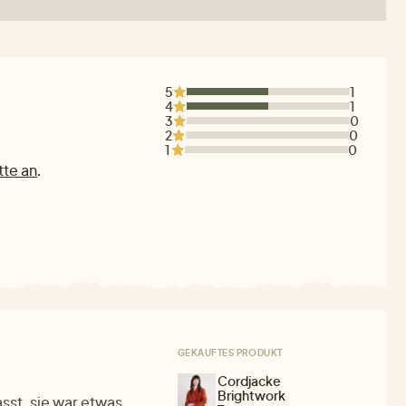
5
1
4
1
3
0
2
0
1
0
tte an
.
GEKAUFTES PRODUKT
Cordjacke
Brightwork
sst, sie war etwas