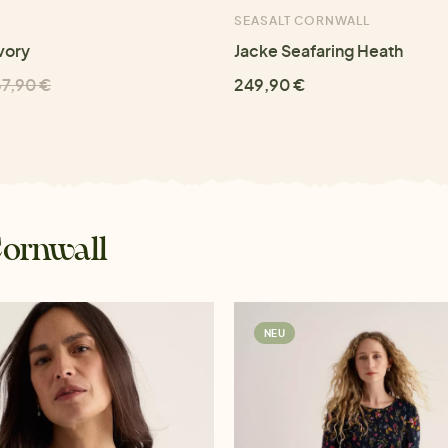
SEASALT CORNWALL
Ivory
Jacke Seafaring Heath
67,90 €
249,90 €
Cornwall
NEU