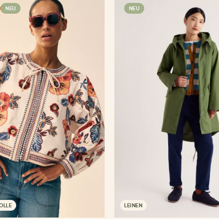
NEU
NEU
OLLE
LEINEN