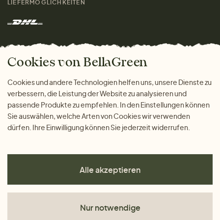
LIEFERMÖGLICHKEITEN
Herren
Rücksendung der Ware
Marken
Wohnen
Versand und Zahlung
Das freundliche Magazin
Geschenke
Cookies von BellaGreen
Warum bei uns einkaufen
ZAHLUNGSMÖGLICHKEITEN
Cookies und andere Technologien helfen uns, unsere Dienste zu
verbessern, die Leistung der Website zu analysieren und
passende Produkte zu empfehlen. In den Einstellungen können
Sie auswählen, welche Arten von Cookies wir verwenden
dürfen. Ihre Einwilligung können Sie jederzeit widerrufen.
Alle akzeptieren
Nur notwendige