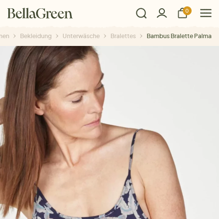
0
men
Bekleidung
Unterwäsche
Bralettes
Bambus Bralette Palma