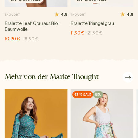
4.8
4.8
THOUGHT
THOUGHT
Bralette Leah Grau aus Bio-
Bralette Triangel grau
Baumwolle
11,90 €
21,90 €
10,90 €
18,90 €
Mehr von der Marke Thought
43 % SALE
NEU