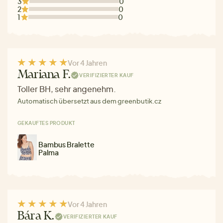
3
0
2
0
1
0
Vor 4 Jahren
Mariana F.
VERIFIZIERTER KAUF
Toller BH, sehr angenehm.
Automatisch übersetzt aus dem greenbutik.cz
GEKAUFTES PRODUKT
Bambus Bralette
Palma
Vor 4 Jahren
Bára K.
VERIFIZIERTER KAUF