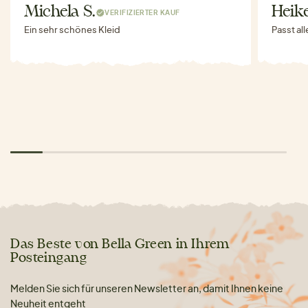
Michela S.
Heike
VERIFIZIERTER KAUF
Ein sehr schönes Kleid
Passt al
Das Beste von Bella Green in Ihrem
Posteingang
Melden Sie sich für unseren Newsletter an, damit Ihnen keine
Neuheit entgeht