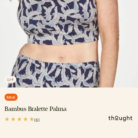
1
/
4
SALE
Bambus Bralette Palma
(6)