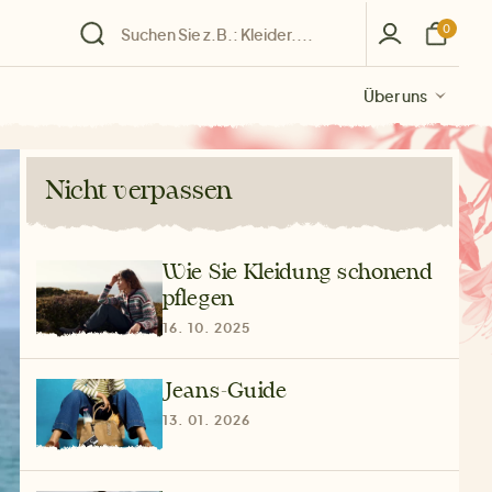
0
Über uns
Über uns
Über uns
Über uns
Über uns
Nicht verpassen
Wie Sie Kleidung schonend
pflegen
16. 10. 2025
Jeans‑Guide
13. 01. 2026