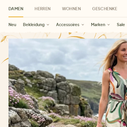
DAMEN
HERREN
WOHNEN
GESCHENKE
Neu
Herren Neu
Kategorien
Geschenke für Frauen
Sale Damen
Bekleidung
Bekleidung
Marken
Sale Herren
Accessoires
Geschenke für Männer
Sale
Marken
Marken
Sale
Gesch
Sale