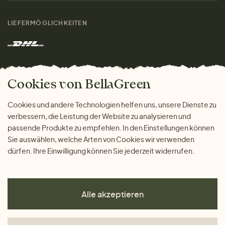
Damen
Größenratgeber
Kontakt
LIEFERMÖGLICHKEITEN
Herren
Rücksendung der Ware
Marken
Wohnen
Versand und Zahlung
Das freundliche Magazin
Geschenke
Cookies von BellaGreen
Warum bei uns einkaufen
ZAHLUNGSMÖGLICHKEITEN
Cookies und andere Technologien helfen uns, unsere Dienste zu
verbessern, die Leistung der Website zu analysieren und
passende Produkte zu empfehlen. In den Einstellungen können
Sie auswählen, welche Arten von Cookies wir verwenden
dürfen. Ihre Einwilligung können Sie jederzeit widerrufen.
Alle akzeptieren