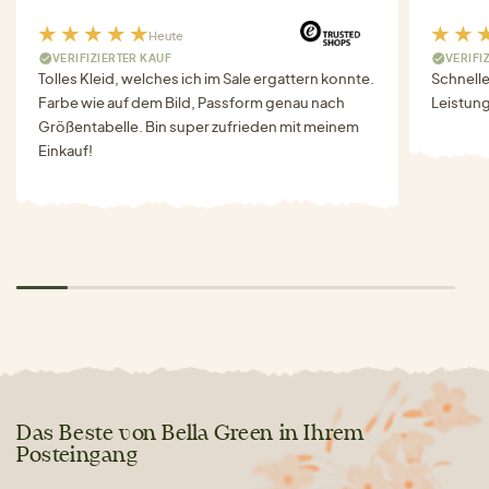
Heute
VERIFIZIERTER KAUF
VERIFI
Tolles Kleid, welches ich im Sale ergattern konnte.
Schnell
Farbe wie auf dem Bild, Passform genau nach
Leistung
Größentabelle. Bin super zufrieden mit meinem
Einkauf!
Das Beste von Bella Green in Ihrem
Posteingang