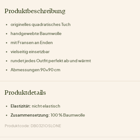
Produktbeschreibung
originelles quadratisches Tuch
handgewebte Baumwolle
mit Fransen an Enden
vielseitig einsetzbar
rundet jedes Outfit perfekt ab und wärmt
Abmessungen 90×90 cm
Produktdetails
Elastizität:
nicht elastisch
Zusammensetzung:
100 % Baumwolle
Produktcode: DB0321OSLONE