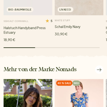
BIO-BAUMWOLLE
LIVAECO
5
WHITE STUFF
SEASALT CORNWALL
Schal Emily Navy
Halstuch Handyband Press
Estuary
30,90 €
18,90 €
Mehr von der Marke Nomads
40 % SALE
NEU