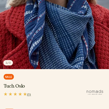
1
/
3
SALE
Tuch Oslo
(1)