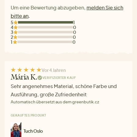
Um eine Bewertung abzugeben,
melden Sie sich
bitte an
.
5
1
4
0
3
0
2
0
1
0
Vor 4 Jahren
Mária K.
VERIFIZIERTER KAUF
Sehr angenehmes Material, schöne Farbe und
Ausführung, große Zufriedenheit
Automatisch übersetzt aus dem greenbutik.cz
GEKAUFTES PRODUKT
Tuch Oslo