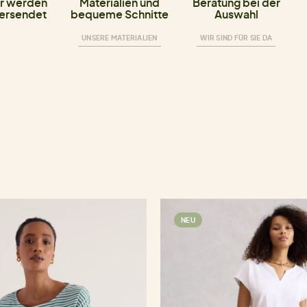
r werden
Materialien und
Beratung bei der
versendet
bequeme Schnitte
Auswahl
UNSERE MATERIALIEN
WIR SIND FÜR SIE DA
NEU