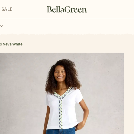
SALE
enke für Kinder
Geschenke für alle
Geschenkgutscheine
p Neva White