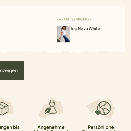
GEKAUFTES PRODUKT
Top Neva White
nzeigen
ungen bis
Angenehme
Persönliche