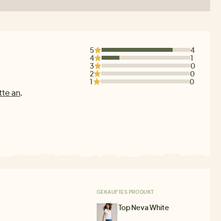
5
4
4
1
3
0
2
0
1
0
tte an
.
GEKAUFTES PRODUKT
Top Neva White