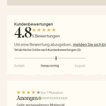
Kundenbewertungen
4.8
5 Bewertungen
Um eine Bewertung abzugeben,
melden Sie sich bi
Tatsächliche Größe nach Kundenbewertungen (3):
Zu klein
Genau richtig
Zu groß
Vor 7 Monaten
Anonym
VERIFIZIERTER KAUF
Sehr angenehmes Material