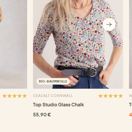
BIO-BAUMWOLLE
SEASALT CORNWALL
W
Top Studio Glass Chalk
T
55,90 €
4