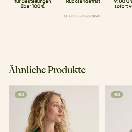
für Bestellungen
Rücksendefrist
9:00 Uh
über 100 €
sofort 
ALLES ÜBER DEN EINKAUF
Ähnliche Produkte
NEU
NEU