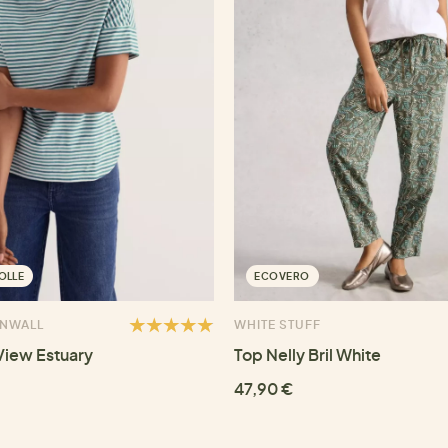
OLLE
ECOVERO
RNWALL
WHITE STUFF
View Estuary
Top Nelly Bril White
47,90 €