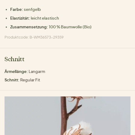
Farbe:
senfgelb
Elastizität:
leicht elastisch
Zusammensetzung:
100 % Baumwolle (Bio)
Produktcode: B-WM36573-29359
Schnitt
Ärmellänge:
Langarm
Schnitt:
Regular Fit