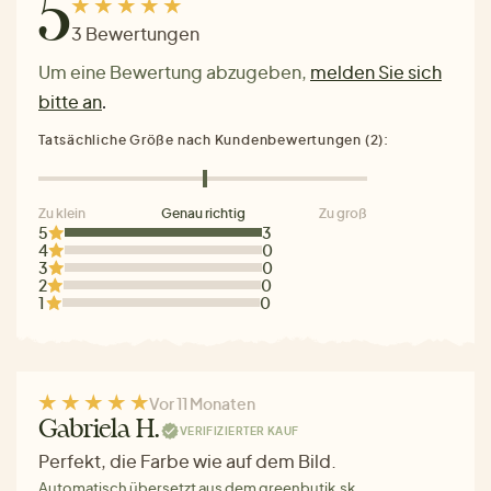
5
3 Bewertungen
Um eine Bewertung abzugeben,
melden Sie sich
bitte an
.
Tatsächliche Größe nach Kundenbewertungen (2):
Zu klein
Genau richtig
Zu groß
5
3
4
0
3
0
2
0
1
0
Vor 11 Monaten
Gabriela H.
VERIFIZIERTER KAUF
Perfekt, die Farbe wie auf dem Bild.
Automatisch übersetzt aus dem greenbutik.sk