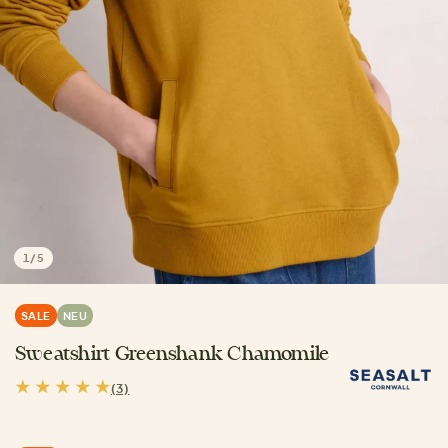
1
/
5
SALE
NEU
Sweatshirt Greenshank Chamomile
(3)