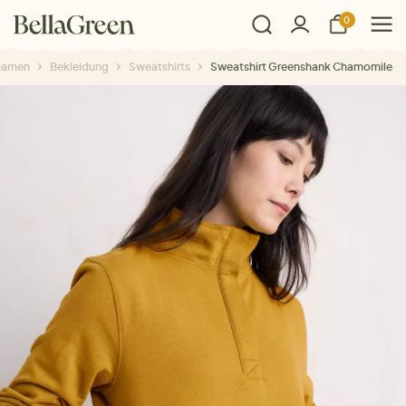
0
Damen
Bekleidung
Sweatshirts
Sweatshirt Greenshank Chamomile