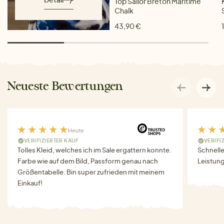
Top Sailor Breton Maritime
Chalk
43,90 €
Neueste Bewertungen
Heute
VERIFIZIERTER KAUF
VERIFI
Tolles Kleid, welches ich im Sale ergattern konnte.
Schnell
Farbe wie auf dem Bild, Passform genau nach
Leistung
Größentabelle. Bin super zufrieden mit meinem
Einkauf!