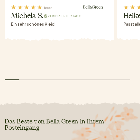
Heute
Michela S.
Heike
VERIFIZIERTER KAUF
Ein sehr schönes Kleid
Passt al
Das Beste von Bella Green in Ihrem
Posteingang