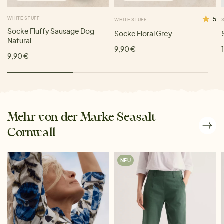
WHITE STUFF
5
WHITE STUFF
Socke Fluffy Sausage Dog
Socke Floral Grey
Natural
9,90 €
9,90 €
Mehr von der Marke Seasalt
Cornwall
NEU