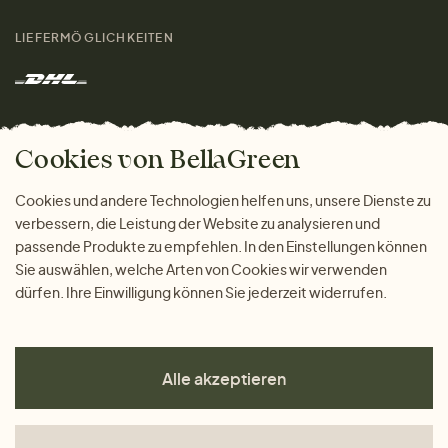
Größenratgeber
Kontakt
LIEFERMÖGLICHKEITEN
Herren
Rücksendung der Ware
Marken
Wohnen
Versand und Zahlung
Das freundliche Magazin
Geschenke
Cookies von BellaGreen
Warum bei uns einkaufen
ZAHLUNGSMÖGLICHKEITEN
Cookies und andere Technologien helfen uns, unsere Dienste zu
verbessern, die Leistung der Website zu analysieren und
passende Produkte zu empfehlen. In den Einstellungen können
Sie auswählen, welche Arten von Cookies wir verwenden
dürfen. Ihre Einwilligung können Sie jederzeit widerrufen.
Alle akzeptieren