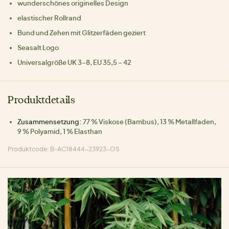
wunderschönes originelles Design
elastischer Rollrand
Bund und Zehen mit Glitzerfäden geziert
Seasalt Logo
Universalgröße UK 3-8, EU 35,5 – 42
Produktdetails
Zusammensetzung:
77 % Viskose (Bambus), 13 % Metallfaden,
9 % Polyamid, 1 % Elasthan
Produktcode: B-AC18444-23923-OS