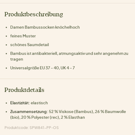
Produktbeschreibung
Damen Bambussocken knöchelhoch
feines Muster
schönes Saumdetail
Bambus ist antibakteriell, atmungsaktiv und sehr angenehm zu
tragen
Universalgröße EU 37 – 40, UK 4 – 7
Produktdetails
Elastizität:
elastisch
Zusammensetzung:
52 % Viskose (Bambus), 26 % Baumwolle
(bio), 20 % Polyester (rec), 2 % Elasthan
Produktcode: SPW841-PP-OS