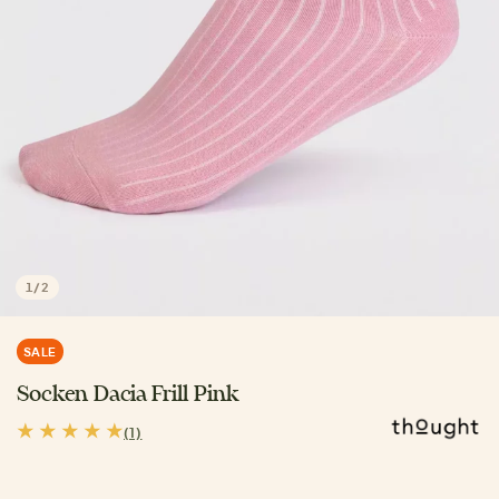
1
/
2
SALE
Socken Dacia Frill Pink
(1)