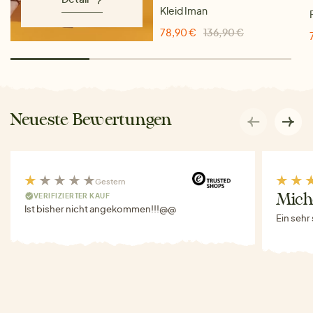
Kleid Iman
78,90 €
136,90 €
Neueste Bewertungen
Gestern
VERIFIZIERTER KAUF
Miche
Ist bisher nicht angekommen!!!@@
Ein sehr