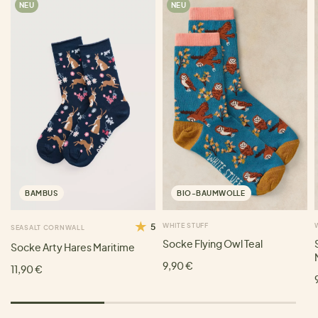
NEU
NEU
BAMBUS
BIO-BAUMWOLLE
5
WHITE STUFF
SEASALT CORNWALL
Socke Flying Owl Teal
Socke Arty Hares Maritime
9,90 €
11,90 €