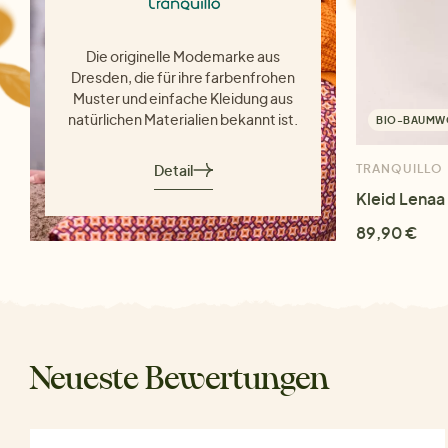
Die originelle Modemarke aus
Dresden, die für ihre farbenfrohen
Muster und einfache Kleidung aus
natürlichen Materialien bekannt ist.
BIO-BAUMW
Detail
TRANQUILLO
Kleid Lenaa
89,90 €
Neueste Bewertungen