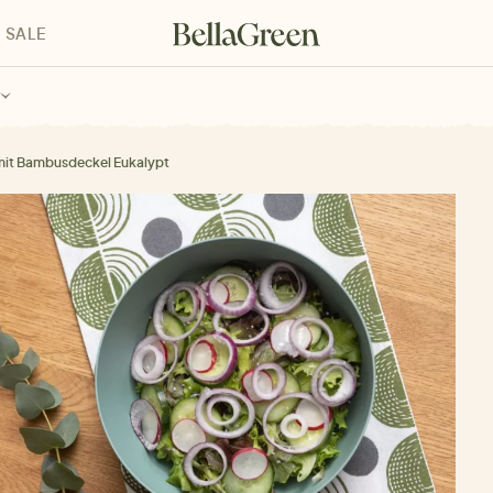
SALE
enke für Kinder
Geschenke für alle
Geschenkgutscheine
mit Bambusdeckel Eukalypt