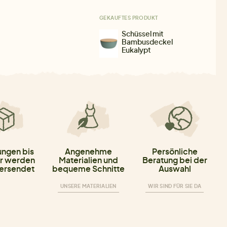
GEKAUFTES PRODUKT
Schüssel mit
Bambusdeckel
Eukalypt
ungen bis
Angenehme
Persönliche
r werden
Materialien und
Beratung bei der
versendet
bequeme Schnitte
Auswahl
UNSERE MATERIALIEN
WIR SIND FÜR SIE DA