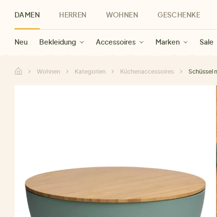
DAMEN
HERREN
WOHNEN
GESCHENKE
Neu
Herren Neu
Kategorien
Geschenke für Frauen
Sale Damen
Bekleidung
Bekleidung
Marken
Sale Herren
Accessoires
Geschenke für Männer
Sale
Marken
Marken
Sale
Gesch
Sale
Wohnen
Kategorien
Küchenaccessoires
Schüssel 