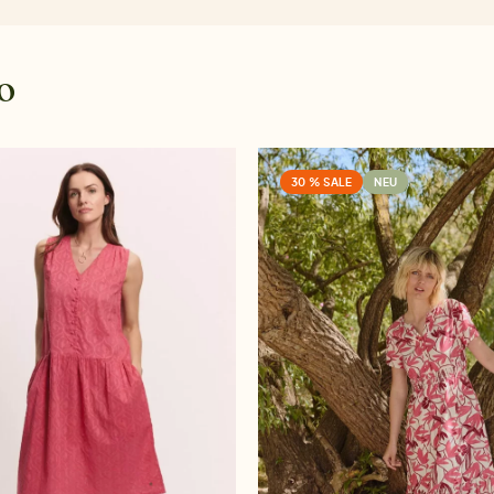
o
30 % SALE
NEU