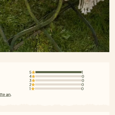
5
1
4
0
3
0
2
0
1
0
tte an
.