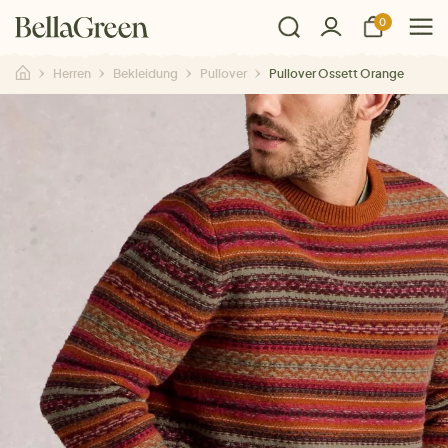
0
Herren
Bekleidung
Pullover
Pullover Ossett Orange