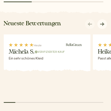
Neueste Bewertungen
Heute
Michela S.
Heike
VERIFIZIERTER KAUF
Ein sehr schönes Kleid
Passt al