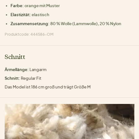
Farbe:
orange mit Muster
Elastizität:
elastisch
Zusammensetzung:
80 % Wolle (Lammwolle), 20 % Nylon
Produktcode: 444586-OM
Schnitt
Ärmellänge:
Langarm
Schnitt:
Regular Fit
Das Model ist 186 cm groß und trägt Größe M