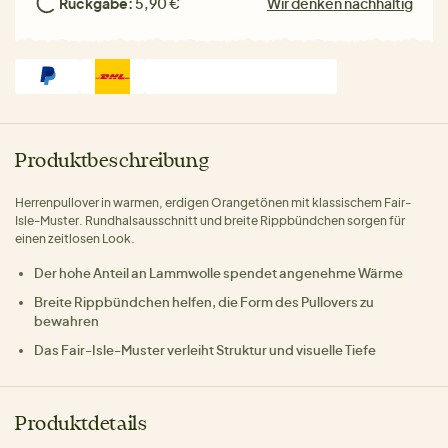
Rückgabe:
5,90 €
Wir denken nachhaltig
Produktbeschreibung
Herrenpullover in warmen, erdigen Orangetönen mit klassischem Fair-
Isle-Muster. Rundhalsausschnitt und breite Rippbündchen sorgen für
einen zeitlosen Look.
Der hohe Anteil an Lammwolle spendet angenehme Wärme
Breite Rippbündchen helfen, die Form des Pullovers zu
bewahren
Das Fair-Isle-Muster verleiht Struktur und visuelle Tiefe
Produktdetails