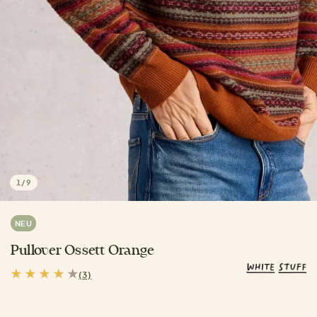
1
/
9
NEU
Pullover Ossett Orange
(3)