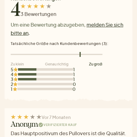
4
3 Bewertungen
Um eine Bewertung abzugeben,
melden Sie sich
bitte an
.
Tatsächliche Größe nach Kundenbewertungen (3):
Zu klein
Genau richtig
Zu groß
5
1
4
1
3
1
2
0
1
0
Vor 7 Monaten
Anonym
VERIFIZIERTER KAUF
Das Hauptpositivum des Pullovers ist die Qualität.