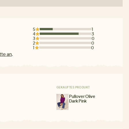
5
1
4
3
3
0
2
0
1
0
tte an
.
GEKAUFTES PRODUKT
Pullover Olive
Dark Pink