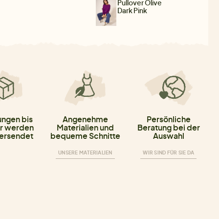
Pullover Olive
Dark Pink
ungen bis
Angenehme
Persönliche
r werden
Materialien und
Beratung bei der
versendet
bequeme Schnitte
Auswahl
UNSERE MATERIALIEN
WIR SIND FÜR SIE DA