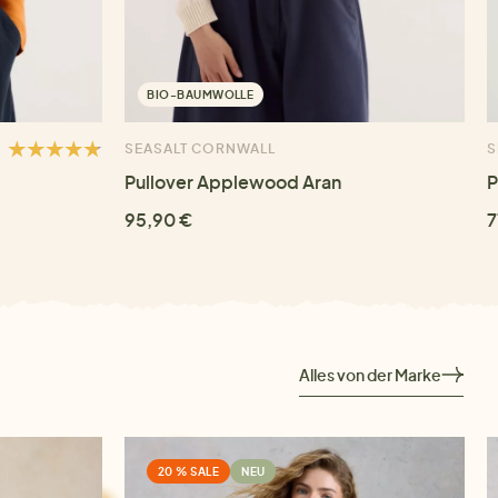
BIO-BAUMWOLLE
SEASALT CORNWALL
S
Pullover Applewood Aran
P
95,90 €
7
Alles von der Marke
20 % SALE
NEU