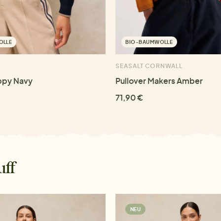
OLLE
BIO-BAUMWOLLE
SEASALT CORNWALL
ppy Navy
Pullover Makers Amber
71,90 €
uff
NEU