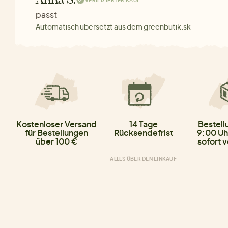
Anna S.
VERIFIZIERTER KAUF
passt
Automatisch übersetzt aus dem greenbutik.sk
Kostenloser Versand
14 Tage
Bestell
für Bestellungen
Rücksendefrist
9:00 Uh
über 100 €
sofort 
ALLES ÜBER DEN EINKAUF