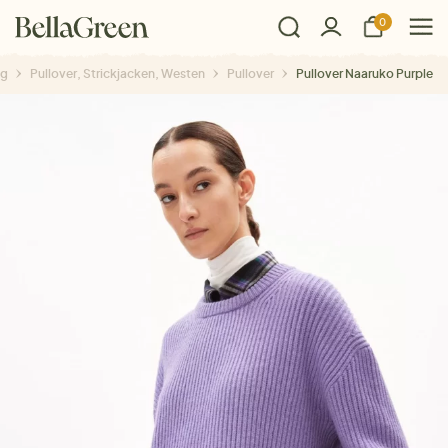
0
ng
Pullover, Strickjacken, Westen
Pullover
Pullover Naaruko Purple