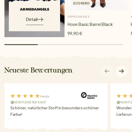
ECOVERO
ARMEDANGELS
Detail
Hose Basic Barrel Black
99,90 €
Neueste Bewertungen
Heute
VERIFIZIERTER KAUF
VERIFI
Schöner, natürlicher Stoff in besonders schöner
Wunders
Farbe!
Lieferun