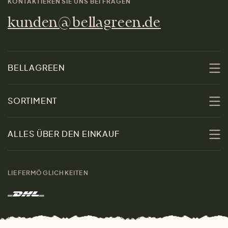
KONTAKTIEREN SIE UNS BEI FRAGEN
kunden@bellagreen.de
BELLAGREEN
Über uns
SORTIMENT
Nachhaltigkeit
Sale
ALLES ÜBER DEN EINKAUF
Materialien
Damen
Größenratgeber
Kontakt
LIEFERMÖGLICHKEITEN
Herren
Rücksendung der Ware
Marken
Wohnen
Versand und Zahlung
Das freundliche Magazin
Geschenke