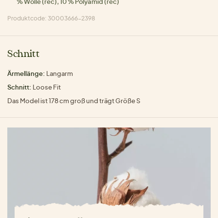
% Wolle (rec), 10 % Polyamid (rec)
Produktcode: 30003666-2398
Schnitt
Ärmellänge:
Langarm
Schnitt:
Loose Fit
Das Model ist 178 cm groß und trägt Größe S