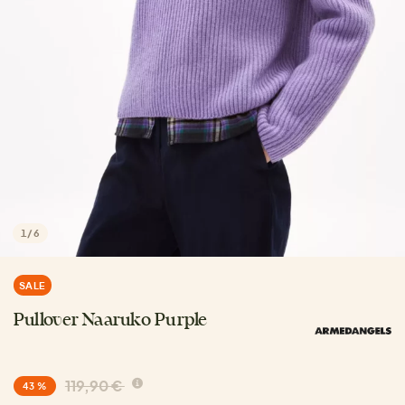
1
/
6
SALE
Pullover Naaruko Purple
119,90 €
43 %