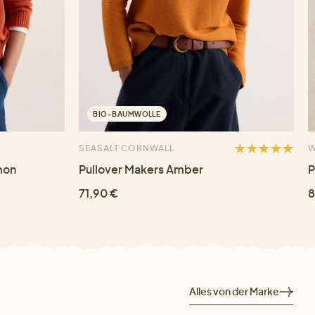
BIO-BAUMWOLLE
SEASALT CORNWALL
W
mon
Pullover Makers Amber
P
71,90 €
8
Alles von der Marke