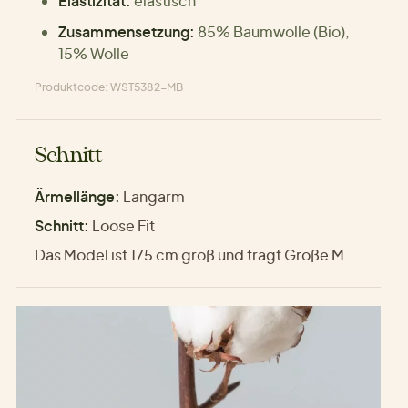
Elastizität:
elastisch
Zusammensetzung:
85% Baumwolle (Bio),
15% Wolle
Produktcode: WST5382-MB
Schnitt
Ärmellänge:
Langarm
Schnitt:
Loose Fit
Das Model ist 175 cm groß und trägt Größe M