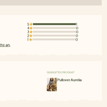
5
1
4
0
3
0
2
0
1
0
tte an
.
GEKAUFTES PRODUKT
Pullover Aurelia