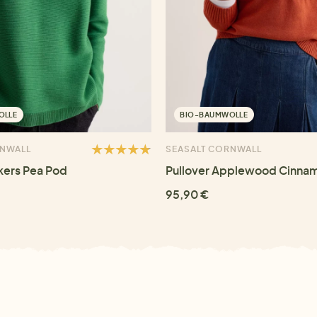
OLLE
BIO-BAUMWOLLE
RNWALL
SEASALT CORNWALL
kers Pea Pod
Pullover Applewood Cinna
95,90 €