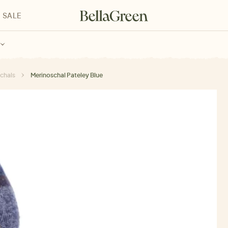
SALE
enke für Kinder
Geschenke für alle
Geschenkgutscheine
chals
Merinoschal Pateley Blue