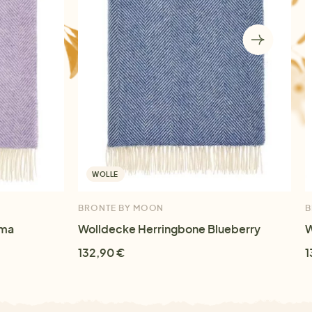
WOLLE
BRONTE BY MOON
B
rma
Wolldecke Herringbone Blueberry
W
132,90 €
1