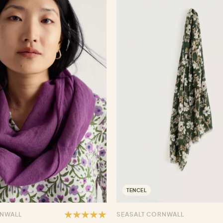
TENCEL
RNWALL
SEASALT CORNWALL