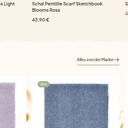
s Light
Schal Pentillie Scarf Sketchbook
S
Blooms Rosa
4
43,90 €
Alles von der Marke
NEU