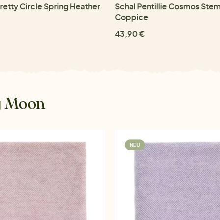
retty Circle Spring Heather
Schal Pentillie Cosmos Stem
Coppice
43,90 €
y Moon
NEU