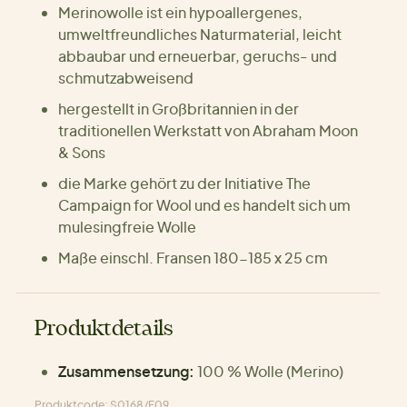
Merinowolle ist ein hypoallergenes,
umweltfreundliches Naturmaterial, leicht
abbaubar und erneuerbar, geruchs- und
schmutzabweisend
hergestellt in Großbritannien in der
traditionellen Werkstatt von Abraham Moon
& Sons
die Marke gehört zu der Initiative The
Campaign for Wool und es handelt sich um
mulesingfreie Wolle
Maße einschl. Fransen 180-185 x 25 cm
Produktdetails
Zusammensetzung:
100 % Wolle (Merino)
Produktcode: S0168/F09