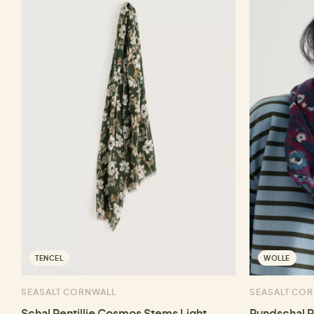
TENCEL
WOLLE
SEASALT CORNWALL
SEASALT CO
Schal Pentillie Cosmos Stems Light
Rundschal 