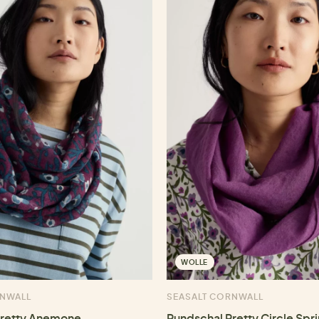
WOLLE
RNWALL
SEASALT CORNWALL
Pretty Anemone
Rundschal Pretty Circle Spr