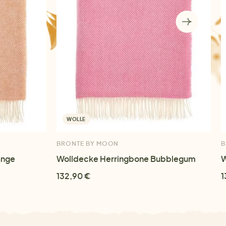
WOLLE
BRONTE BY MOON
B
ange
Wolldecke Herringbone Bubblegum
W
132,90 €
1