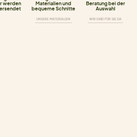
r werden
Materialien und
Beratung bei der
versendet
bequeme Schnitte
Auswahl
UNSERE MATERIALIEN
WIR SIND FÜR SIE DA