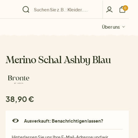
0
Über uns
Über uns
Über uns
Über uns
Über uns
Merino Schal Ashby Blau
38,90 €
Ausverkauft: Benachrichtigen lassen?
Hinterlassen Sie uns Ihre E-Mail-Adresse und wir