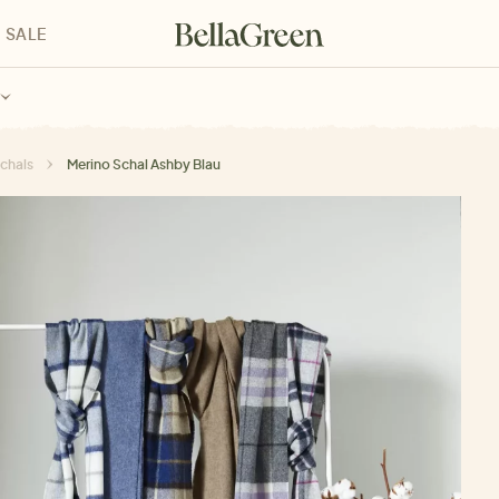
SALE
enke für Kinder
Geschenke für alle
Geschenkgutscheine
chals
Merino Schal Ashby Blau