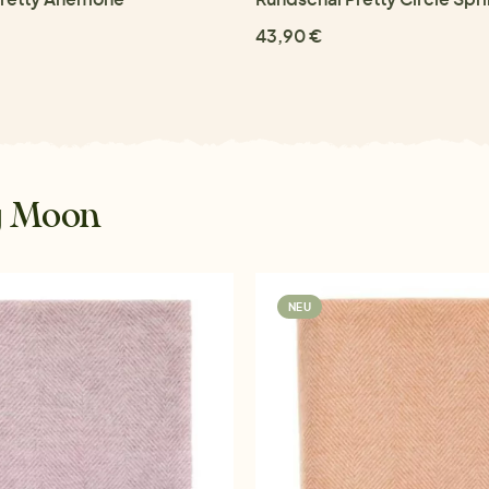
43,90 €
y Moon
NEU