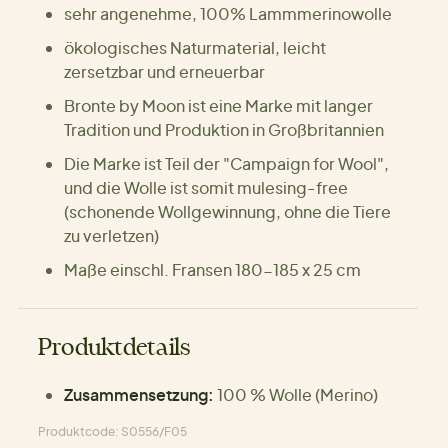
sehr angenehme, 100% Lammmerinowolle
ökologisches Naturmaterial, leicht
zersetzbar und erneuerbar
Bronte by Moon ist eine Marke mit langer
Tradition und Produktion in Großbritannien
Die Marke ist Teil der "Campaign for Wool",
und die Wolle ist somit mulesing-free
(schonende Wollgewinnung, ohne die Tiere
zu verletzen)
Maße einschl. Fransen 180-185 x 25 cm
Produktdetails
Zusammensetzung:
100 % Wolle (Merino)
Produktcode: S0556/F05