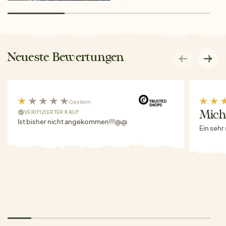
Neueste Bewertungen
Gestern
VERIFIZIERTER KAUF
Miche
Ist bisher nicht angekommen!!!@@
Ein sehr