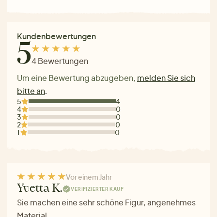
Kundenbewertungen
5
4 Bewertungen
Um eine Bewertung abzugeben,
melden Sie sich
bitte an
.
5
4
4
0
3
0
2
0
1
0
Vor einem Jahr
Yvetta K.
VERIFIZIERTER KAUF
Sie machen eine sehr schöne Figur, angenehmes
Material.