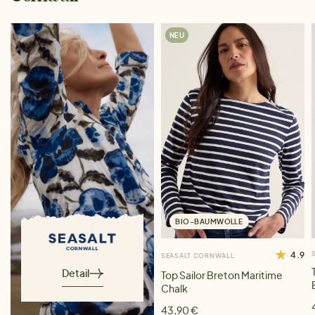
NEU
BIO-BAUMWOLLE
4.9
SEASALT CORNWALL
Detail
Top Sailor Breton Maritime
Chalk
43,90 €