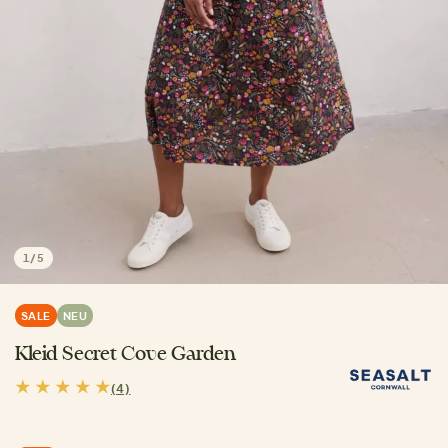
1
/
5
SALE
NEU
Kleid Secret Cove Garden
(4)