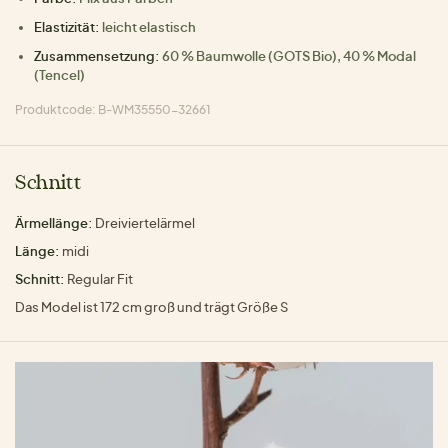
Elastizität:
leicht elastisch
Zusammensetzung:
60 % Baumwolle (GOTS Bio), 40 % Modal
(Tencel)
Produktcode: B-WM35550-32661
Schnitt
Ärmellänge:
Dreiviertelärmel
Länge:
midi
Schnitt:
Regular Fit
Das Model ist 172 cm groß und trägt Größe S