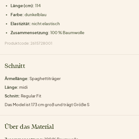
Länge (cm):
114
Farbe:
dunkelblau
Elastizität:
nicht elastisch
Zusammensetzung:
100 % Baumwolle
Produktcode: 2615728001
Schnitt
Ärmellänge:
Spaghettiträger
Länge:
midi
Schnitt:
Regular Fit
Das Model ist 173 cm groß und trägt Größe S
Über das Material