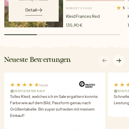
5
NOBODY'S CHILD
Detail
Kleid Frances Red
135,90 €
Neueste Bewertungen
Heute
VERIFIZIERTER KAUF
VERIFI
Tolles Kleid, welches ich im Sale ergattern konnte.
Schnell
Farbe wie auf dem Bild, Passform genau nach
Leistung
Größentabelle. Bin super zufrieden mit meinem
Einkauf!