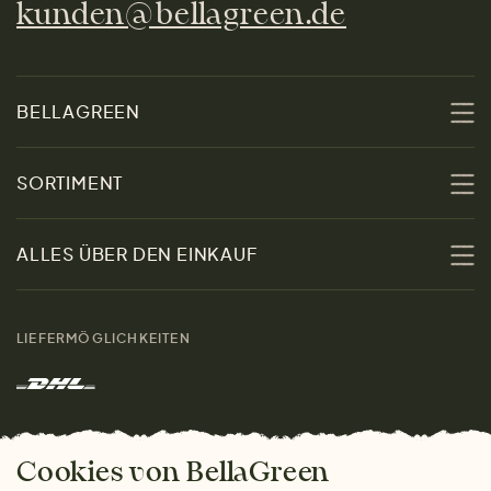
kunden@bellagreen.de
BELLAGREEN
Über uns
SORTIMENT
Nachhaltigkeit
Sale
ALLES ÜBER DEN EINKAUF
Materialien
Damen
Größenratgeber
Kontakt
LIEFERMÖGLICHKEITEN
Herren
Rücksendung der Ware
Marken
Wohnen
Versand und Zahlung
Das freundliche Magazin
Geschenke
Cookies von BellaGreen
Warum bei uns einkaufen
ZAHLUNGSMÖGLICHKEITEN