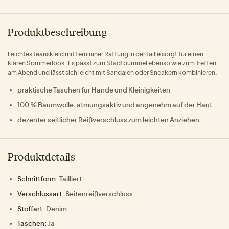
Produktbeschreibung
Leichtes Jeanskleid mit femininer Raffung in der Taille sorgt für einen
klaren Sommerlook. Es passt zum Stadtbummel ebenso wie zum Treffen
am Abend und lässt sich leicht mit Sandalen oder Sneakern kombinieren.
praktische Taschen für Hände und Kleinigkeiten
100 % Baumwolle, atmungsaktiv und angenehm auf der Haut
dezenter seitlicher Reißverschluss zum leichten Anziehen
Produktdetails
Schnittform:
Tailliert
Verschlussart:
Seitenreißverschluss
Stoffart:
Denim
Taschen:
Ja