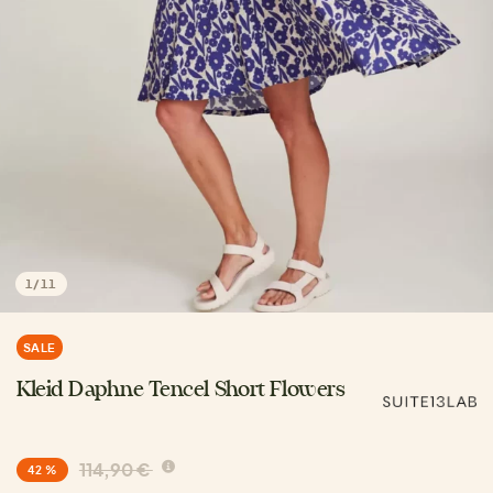
1
/
11
SALE
Kleid Daphne Tencel Short Flowers
114,90 €
42 %