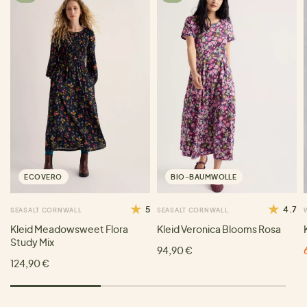
ECOVERO
BIO-BAUMWOLLE
5
4.7
SEASALT CORNWALL
SEASALT CORNWALL
Kleid Meadowsweet Flora
Kleid Veronica Blooms Rosa
Study Mix
94,90 €
124,90 €