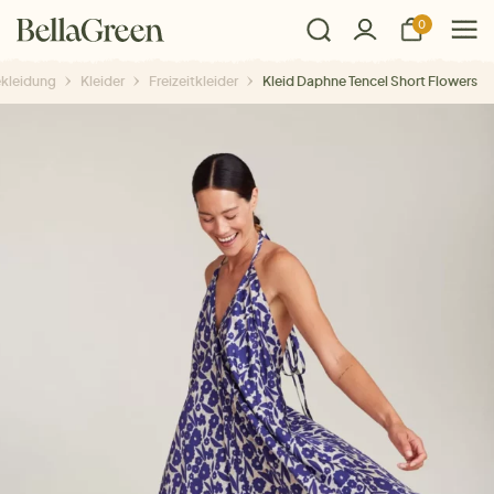
0
kleidung
Kleider
Freizeitkleider
Kleid Daphne Tencel Short Flowers