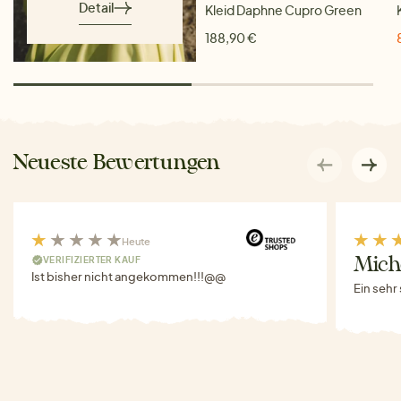
Detail
Kleid Daphne Cupro Green
188,90 €
Neueste Bewertungen
Heute
VERIFIZIERTER KAUF
Miche
Ist bisher nicht angekommen!!!@@
Ein sehr