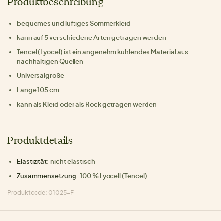
Produktbeschreibung
bequemes und luftiges Sommerkleid
kann auf 5 verschiedene Arten getragen werden
Tencel (Lyocel) ist ein angenehm kühlendes Material aus
nachhaltigen Quellen
Universalgröße
Länge 105 cm
kann als Kleid oder als Rock getragen werden
Produktdetails
Elastizität:
nicht elastisch
Zusammensetzung:
100 % Lyocell (Tencel)
Produktcode: 01025-F