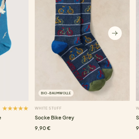
BIO-BAUMWOLLE
WHITE STUFF
W
e
Socke Bike Grey
S
9,90 €
9