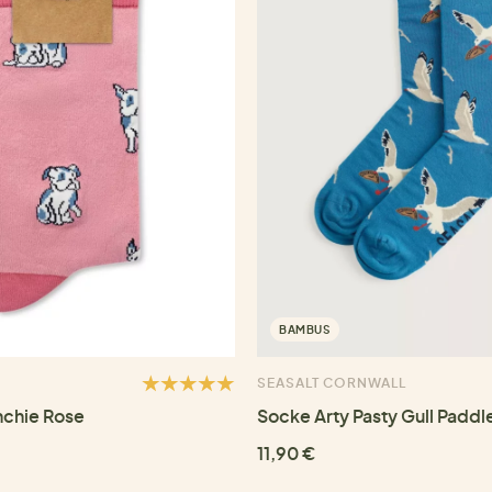
BAMBUS
SEASALT CORNWALL
nchie Rose
Socke Arty Pasty Gull Paddl
11,90 €