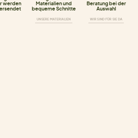
r werden
Materialien und
Beratung bei der
versendet
bequeme Schnitte
Auswahl
UNSERE MATERIALIEN
WIR SIND FÜR SIE DA