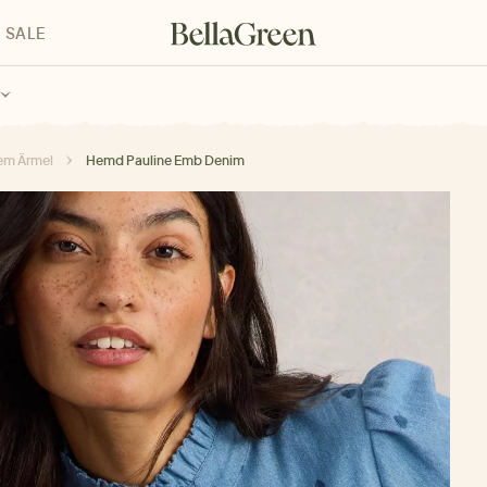
SALE
enke für Kinder
Geschenke für alle
Geschenkgutscheine
rem Ärmel
Hemd Pauline Emb Denim