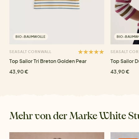
BIO-BAUMWOLLE
BIO-BAUMW
SEASALT CORNWALL
SEASALT CO
Top Sailor Tri Breton Golden Pear
Top Sailor D
43,90 €
43,90 €
Mehr von der Marke White St