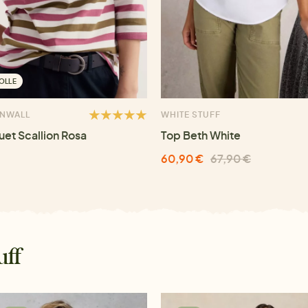
OLLE
RNWALL
WHITE STUFF
uet Scallion Rosa
Top Beth White
60,90 €
67,90 €
uff