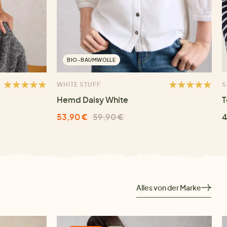
BIO-BAUMWOLLE
WHITE STUFF
S
Hemd Daisy White
T
53,90 €
59,90 €
4
Alles von der Marke