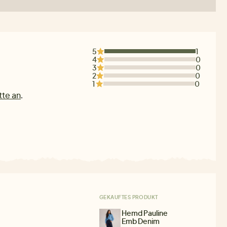
5
1
4
0
3
0
2
0
1
0
tte an
.
GEKAUFTES PRODUKT
Hemd Pauline
Emb Denim