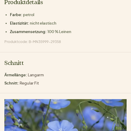
Produktdetails
Farbe:
petrol
Elastizität:
nicht elastisch
Zusammensetzung:
100 % Leinen
Produktcode: B-MN35999-29358
Schnitt
Ärmellänge:
Langarm
Schnitt:
Regular Fit