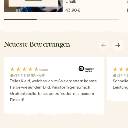
Chalk
43,90 €
Neueste Bewertungen
Heute
VERIFIZIERTER KAUF
VERIFI
Tolles Kleid, welches ich im Sale ergattern konnte.
Schnell
Farbe wie auf dem Bild, Passform genau nach
Leistung
Größentabelle. Bin super zufrieden mit meinem
Einkauf!