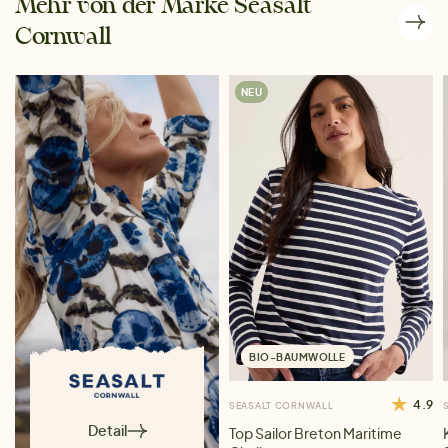
Mehr von der Marke Seasalt
Cornwall
NEU
BIO-BAUMWOLLE
4.9
SEASALT CORNWALL
Detail
Top Sailor Breton Maritime