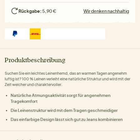
Rückgabe:
5,90 €
Wir denken nachhaltig
Produktbeschreibung
Suchen Sie ein leichtes Leinenhemd, das an warmen Tagen angenehm
luftig ist? 100 % Leinen verleiht eine natürliche Struktur und wird mit der
Zeit weicher und charaktervoller.
Natürliche Atmungsaktivität sorgt für angenehmen
Tragekomfort
Die Leinenstruktur wird mit dem Tragen geschmeidiger
Das einfarbige Design lässt sich gut zu Jeans kombinieren