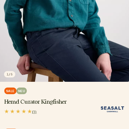
1
/
5
SALE
NEU
Hemd Curator Kingfisher
(1)