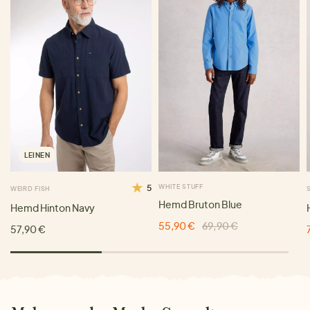
LEINEN
5
WHITE STUFF
WEIRD FISH
Hemd Bruton Blue
Hemd Hinton Navy
55,90 €
69,90 €
57,90 €