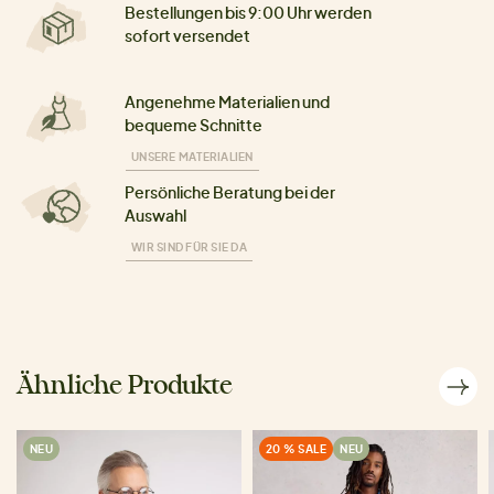
Bestellungen bis 9:00 Uhr werden
sofort versendet
Angenehme Materialien und
bequeme Schnitte
UNSERE MATERIALIEN
Persönliche Beratung bei der
Auswahl
WIR SIND FÜR SIE DA
Ähnliche Produkte
NEU
20 % SALE
NEU