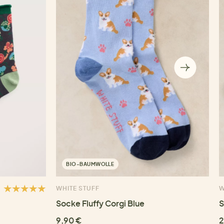
BIO-BAUMWOLLE
WHITE STUFF
W
Socke Fluffy Corgi Blue
S
9,90 €
2