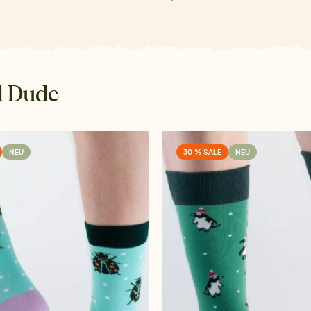
d Dude
NEU
30 % SALE
NEU