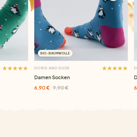
BIO-BAUMWOLLE
DORIS AND DUDE
D
Damen Socken
D
6,90 €
9,90 €
6