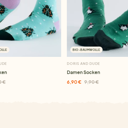
OLLE
BIO-BAUMWOLLE
UDE
DORIS AND DUDE
ken
Damen Socken
0 €
6,90 €
9,90 €