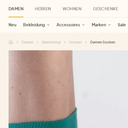
DAMEN
HERREN
WOHNEN
GESCHENKE
Neu
Herren Neu
Kategorien
Geschenke für Frauen
Sale Damen
Bekleidung
Bekleidung
Marken
Sale Herren
Accessoires
Geschenke für Männer
Sale
Marken
Marken
Sale
Gesch
Sale
Damen
Bekleidung
Socken
Damen Socken