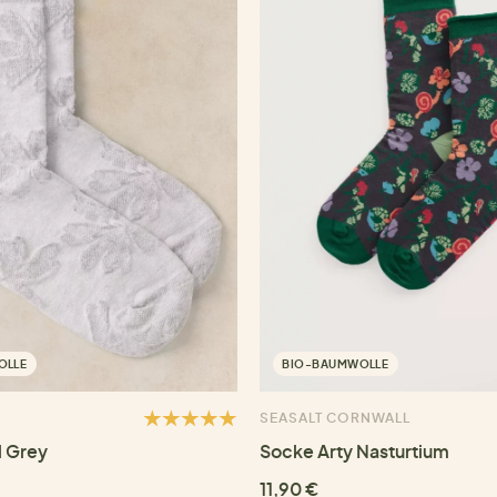
OLLE
BIO-BAUMWOLLE
SEASALT CORNWALL
l Grey
Socke Arty Nasturtium
11,90 €