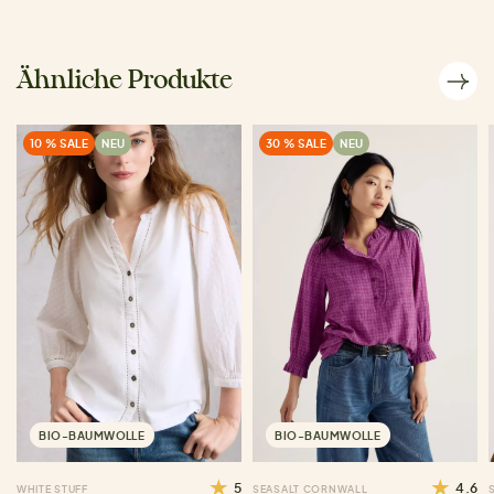
Ähnliche Produkte
10 % SALE
NEU
30 % SALE
NEU
BIO-BAUMWOLLE
BIO-BAUMWOLLE
5
4.6
WHITE STUFF
SEASALT CORNWALL