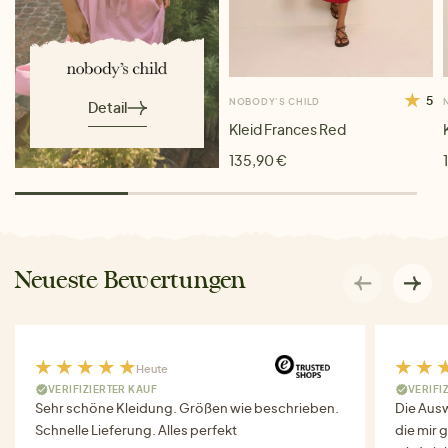
5
NOBODY'S CHILD
Detail
Kleid Frances Red
135,90 €
Neueste Bewertungen
Heute
VERIFIZIERTER KAUF
VERIFI
Sehr schöne Kleidung. Größen wie beschrieben.
Die Auswa
Schnelle Lieferung. Alles perfekt
die mir g