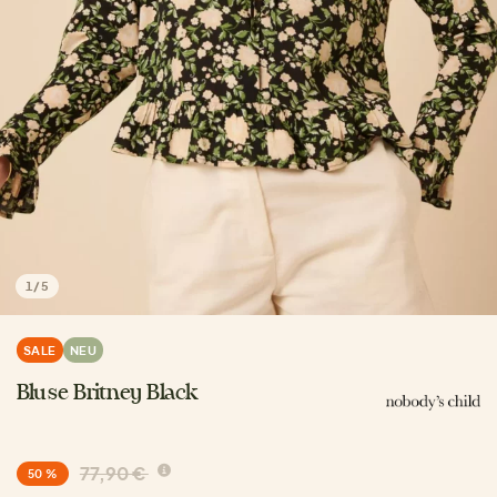
1
/
5
SALE
NEU
Bluse Britney Black
77,90 €
50 %