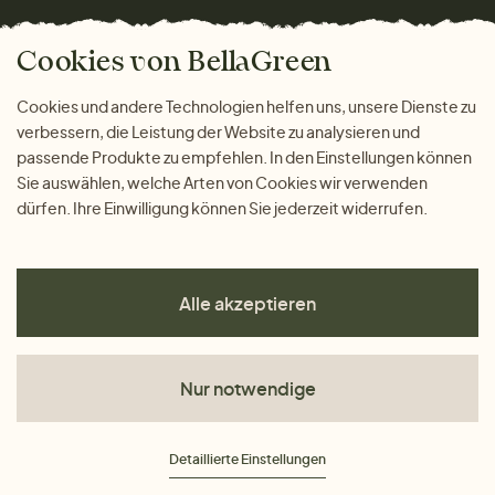
Versand und Zahlung
Das freundliche Magazin
Geschenke
Cookies von BellaGreen
Warum bei uns einkaufen
ZAHLUNGSMÖGLICHKEITEN
Cookies und andere Technologien helfen uns, unsere Dienste zu
verbessern, die Leistung der Website zu analysieren und
passende Produkte zu empfehlen. In den Einstellungen können
Sie auswählen, welche Arten von Cookies wir verwenden
dürfen. Ihre Einwilligung können Sie jederzeit widerrufen.
Alle akzeptieren
Nur notwendige
AGB
Detaillierte Einstellungen
Datenschutz
Impressum
Cookies