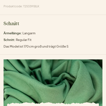
Produktcode: T253391BLK
Schnitt
Ärmellänge:
Langarm
Schnitt:
Regular Fit
Das Model ist 170 cm groß und trägt Größe S