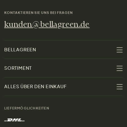
KONTAKTIEREN SIE UNS BEI FRAGEN
kunden@bellagreen.de
BELLAGREEN
Über uns
SORTIMENT
Nachhaltigkeit
Sale
ALLES ÜBER DEN EINKAUF
Materialien
Damen
Größenratgeber
Kontakt
LIEFERMÖGLICHKEITEN
Herren
Rücksendung der Ware
Marken
Wohnen