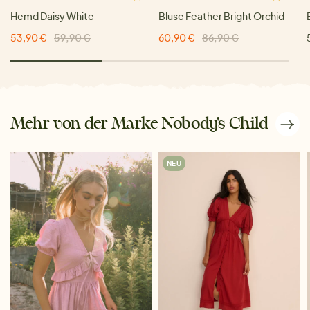
Hemd Daisy White
Bluse Feather Bright Orchid
53,90 €
59,90 €
60,90 €
86,90 €
Mehr von der Marke Nobody's Child
NEU