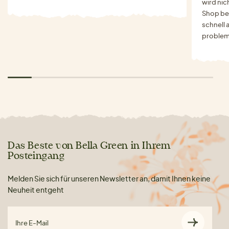
wird nich
Shop bes
schnell 
problem
Das Beste von Bella Green in Ihrem
Posteingang
Melden Sie sich für unseren Newsletter an, damit Ihnen keine
Neuheit entgeht
Ihre E-Mail