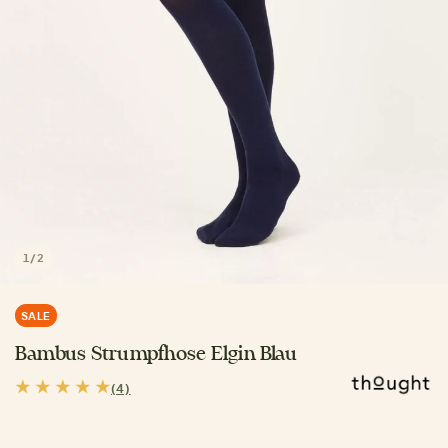
1
/
2
SALE
Bambus Strumpfhose Elgin Blau
(4)