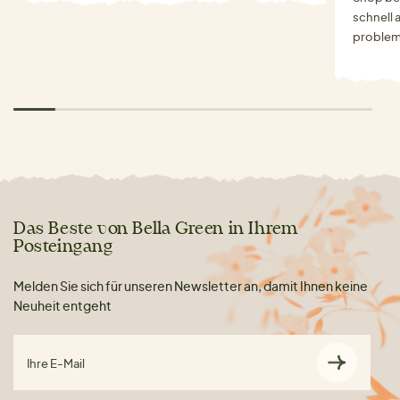
schnell 
problem
Das Beste von Bella Green in Ihrem
Posteingang
Melden Sie sich für unseren Newsletter an, damit Ihnen keine
Neuheit entgeht
Ihre E-Mail