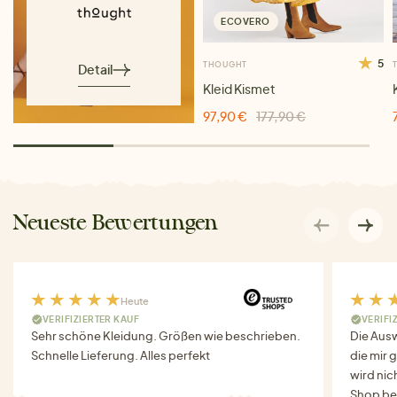
ECOVERO
5
THOUGHT
Detail
Kleid Kismet
97,90 €
177,90 €
Neueste Bewertungen
Heute
VERIFIZIERTER KAUF
VERIFI
Sehr schöne Kleidung. Größen wie beschrieben.
Die Auswa
Schnelle Lieferung. Alles perfekt
die mir g
wird nich
Shop bes