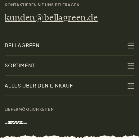
KONTAKTIEREN SIE UNS BEI FRAGEN
kunden@bellagreen.de
BELLAGREEN
Über uns
SORTIMENT
Nachhaltigkeit
Sale
ALLES ÜBER DEN EINKAUF
Materialien
Damen
Größenratgeber
Kontakt
LIEFERMÖGLICHKEITEN
Herren
Rücksendung der Ware
Marken
Wohnen
Versand und Zahlung
Das freundliche Magazin