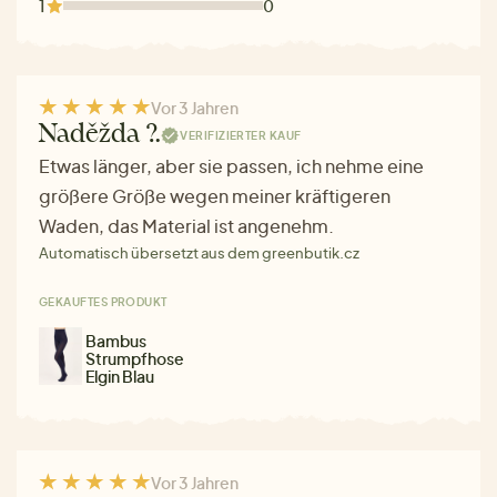
1
0
Vor 3 Jahren
Naděžda ?.
VERIFIZIERTER KAUF
Etwas länger, aber sie passen, ich nehme eine
größere Größe wegen meiner kräftigeren
Waden, das Material ist angenehm.
Automatisch übersetzt aus dem greenbutik.cz
GEKAUFTES PRODUKT
Bambus
Strumpfhose
Elgin Blau
Vor 3 Jahren