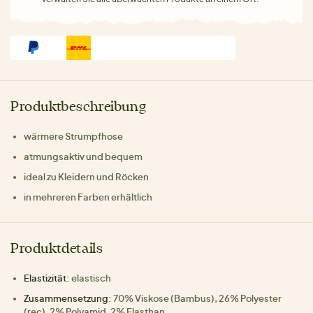
Produktbeschreibung
wärmere Strumpfhose
atmungsaktiv und bequem
ideal zu Kleidern und Röcken
in mehreren Farben erhältlich
Produktdetails
Elastizität:
elastisch
Zusammensetzung:
70% Viskose (Bambus), 26% Polyester
(rec), 2% Polyamid, 2% Elasthan