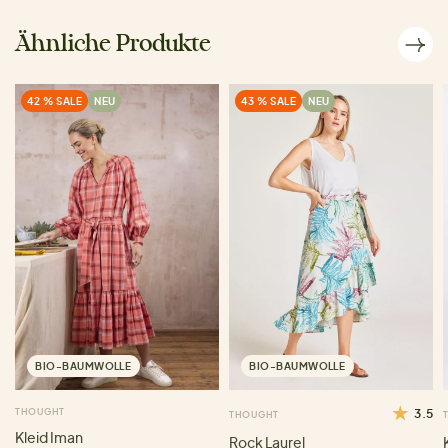
Ähnliche Produkte
42 % SALE
NEU
43 % SALE
NEU
BIO-BAUMWOLLE
BIO-BAUMWOLLE
THOUGHT
3.5
THOUGHT
Kleid Iman
Rock Laurel