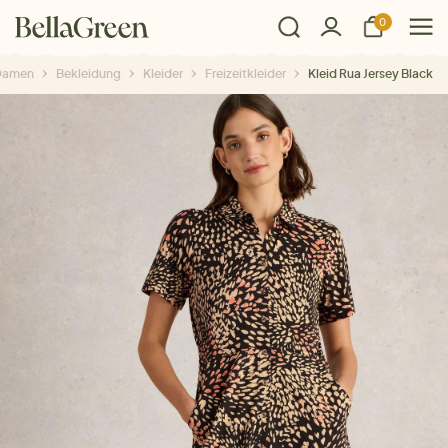
0
Damen
Bekleidung
Kleider
Freizeitkleider
Kleid Rua Jersey Black