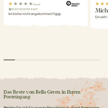
Heute
VERIFIZIERTER KAUF
Miche
Ist bisher nicht angekommen!!!@@
Ein sehr
Das Beste von Bella Green in Ihrem
Posteingang
Melden Sie sich für unseren Newsletter an, damit Ihnen keine