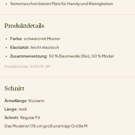
Seitentaschen bieten Platz für Handy und Kleinigkeiten
Produktdetails
Farbe:
schwarz mit Muster
Elastizität:
leicht elastisch
Zusammensetzung:
50 % Baumwolle (Bio), 50 % Modal
Produktcode: 443078-BP
Schnitt
Ärmellänge:
Kurzarm
Länge:
midi
Schnitt:
Regular Fit
Das Model ist 176 cm groß und trägt Größe M