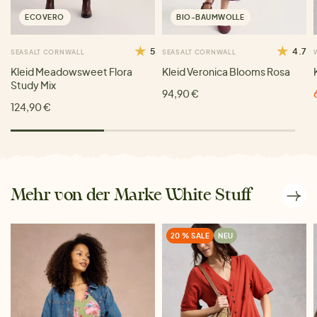
ECOVERO
BIO-BAUMWOLLE
5
4.7
SEASALT CORNWALL
SEASALT CORNWALL
Kleid Meadowsweet Flora
Kleid Veronica Blooms Rosa
Study Mix
94,90 €
124,90 €
Mehr von der Marke White Stuff
20 % SALE
NEU