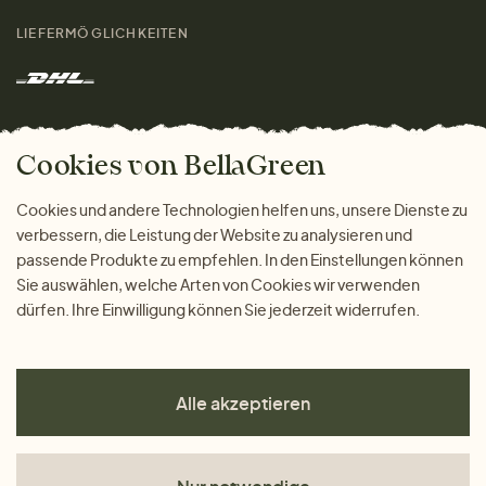
Größenratgeber
Kontakt
LIEFERMÖGLICHKEITEN
Herren
Rücksendung der Ware
Marken
Wohnen
Versand und Zahlung
Das freundliche Magazin
Geschenke
Cookies von BellaGreen
Warum bei uns einkaufen
ZAHLUNGSMÖGLICHKEITEN
Cookies und andere Technologien helfen uns, unsere Dienste zu
verbessern, die Leistung der Website zu analysieren und
passende Produkte zu empfehlen. In den Einstellungen können
Sie auswählen, welche Arten von Cookies wir verwenden
dürfen. Ihre Einwilligung können Sie jederzeit widerrufen.
Alle akzeptieren