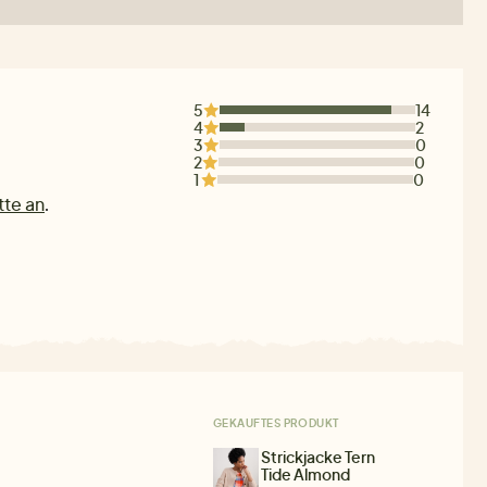
5
14
4
2
3
0
2
0
1
0
tte an
.
GEKAUFTES PRODUKT
Strickjacke Tern
Tide Almond