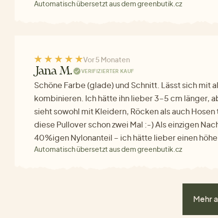
Automatisch übersetzt aus dem greenbutik.cz
Vor 5 Monaten
Jana M.
VERIFIZIERTER KAUF
Schöne Farbe (glade) und Schnitt. Lässt sich mit 
kombinieren. Ich hätte ihn lieber 3–5 cm länger, 
sieht sowohl mit Kleidern, Röcken als auch Hosen t
diese Pullover schon zwei Mal :-) Als einzigen Nac
40%igen Nylonanteil – ich hätte lieber einen höhe
Automatisch übersetzt aus dem greenbutik.cz
Mehr a