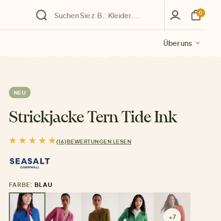
0
Über uns
Über uns
Über uns
Über uns
Über uns
NEU
Strickjacke Tern Tide Ink
(16)
BEWERTUNGEN LESEN
FARBE:
BLAU
+7