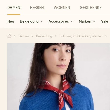
DAMEN
HERREN
WOHNEN
GESCHENKE
Neu
Herren Neu
Kategorien
Geschenke für Frauen
Sale Damen
Bekleidung
Bekleidung
Marken
Sale Herren
Accessoires
Geschenke für Männer
Sale
Marken
Marken
Sale
Gesch
Sale
Damen
Bekleidung
Pullover, Strickjacken, Westen