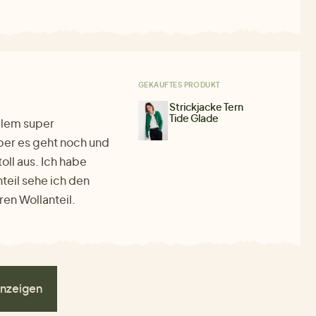
GEKAUFTES PRODUKT
Strickjacke Tern
Tide Glade
allem super
aber es geht noch und
oll aus. Ich habe
hteil sehe ich den
ren Wollanteil.
nzeigen