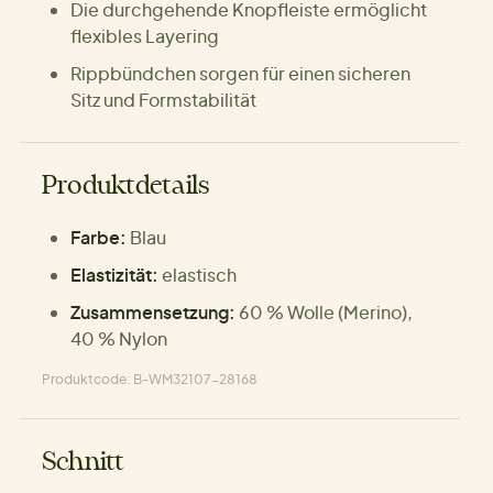
Die durchgehende Knopfleiste ermöglicht
flexibles Layering
Rippbündchen sorgen für einen sicheren
Sitz und Formstabilität
Produktdetails
Farbe:
Blau
Elastizität:
elastisch
Zusammensetzung:
60 % Wolle (Merino),
40 % Nylon
Produktcode: B-WM32107-28168
Schnitt