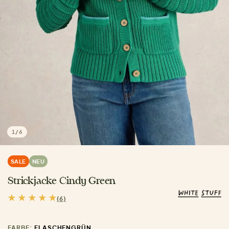
1
/
6
SALE
NEU
Strickjacke Cindy Green
(6)
FARBE:
FLASCHENGRÜN