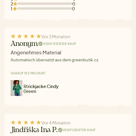
2
0
1
0
Vor 2 Monaten
Anonym
VERIFIZIERTER KAUF
Angenehmes Material
Automatisch übersetzt aus dem greenbutik.cz
GEKAUFTES PRODUKT
Strickjacke Cindy
Green
Vor 4 Monaten
Jindřiška Ina P.
VERIFIZIERTER KAUF