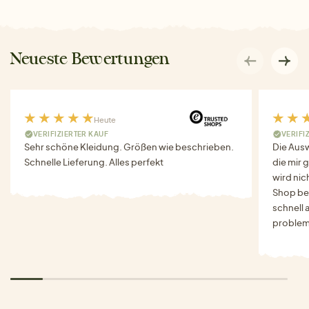
Neueste Bewertungen
Heute
VERIFIZIERTER KAUF
VERIFI
Sehr schöne Kleidung. Größen wie beschrieben.
Die Auswa
Schnelle Lieferung. Alles perfekt
die mir g
wird nich
Shop bes
schnell 
problem