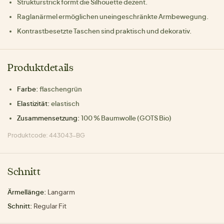
Strukturstrick formt die Silhouette dezent.
Raglanärmel ermöglichen uneingeschränkte Armbewegung.
Kontrastbesetzte Taschen sind praktisch und dekorativ.
Produktdetails
Farbe:
flaschengrün
Elastizität:
elastisch
Zusammensetzung:
100 % Baumwolle (GOTS Bio)
Produktcode: 443043-BG
Schnitt
Ärmellänge:
Langarm
Schnitt:
Regular Fit