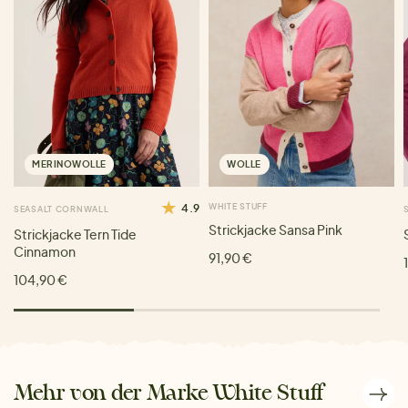
MERINOWOLLE
WOLLE
4.9
WHITE STUFF
SEASALT CORNWALL
Strickjacke Sansa Pink
Strickjacke Tern Tide
Cinnamon
91,90 €
104,90 €
Mehr von der Marke White Stuff