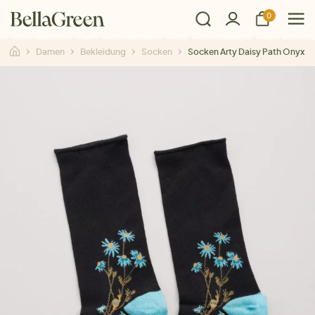
0
Damen
Bekleidung
Socken
Socken Arty Daisy Path Onyx