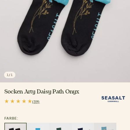
1
/
1
Socken Arty Daisy Path Onyx
(39)
FARBE: