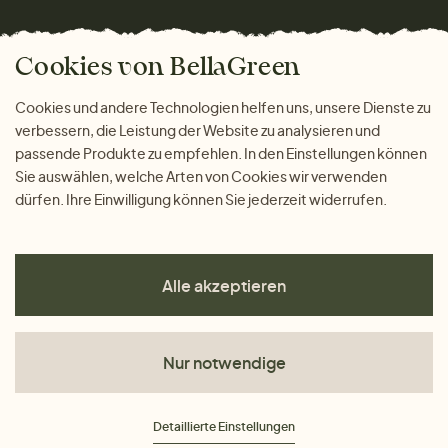
Wohnen
Versand und Zahlung
Das freundliche Magazin
Geschenke
Cookies von BellaGreen
Warum bei uns einkaufen
ZAHLUNGSMÖGLICHKEITEN
Cookies und andere Technologien helfen uns, unsere Dienste zu
verbessern, die Leistung der Website zu analysieren und
passende Produkte zu empfehlen. In den Einstellungen können
Sie auswählen, welche Arten von Cookies wir verwenden
dürfen. Ihre Einwilligung können Sie jederzeit widerrufen.
Alle akzeptieren
Nur notwendige
AGB
Detaillierte Einstellungen
Datenschutz
Impressum
Cookies