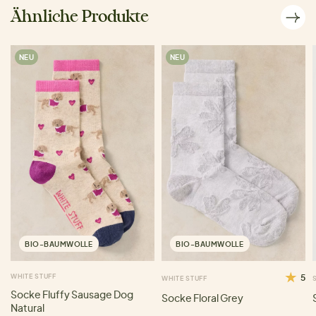
Ähnliche Produkte
NEU
NEU
BIO-BAUMWOLLE
BIO-BAUMWOLLE
WHITE STUFF
5
WHITE STUFF
Socke Fluffy Sausage Dog
Socke Floral Grey
Natural