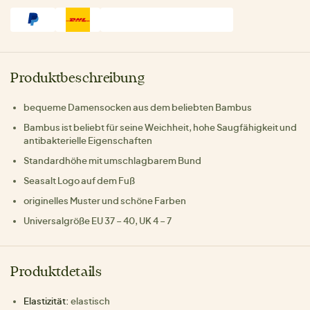
Produktbeschreibung
bequeme Damensocken aus dem beliebten Bambus
Bambus ist beliebt für seine Weichheit, hohe Saugfähigkeit und
antibakterielle Eigenschaften
Standardhöhe mit umschlagbarem Bund
Seasalt Logo auf dem Fuß
originelles Muster und schöne Farben
Universalgröße EU 37 – 40, UK 4 – 7
Produktdetails
Elastizität:
elastisch