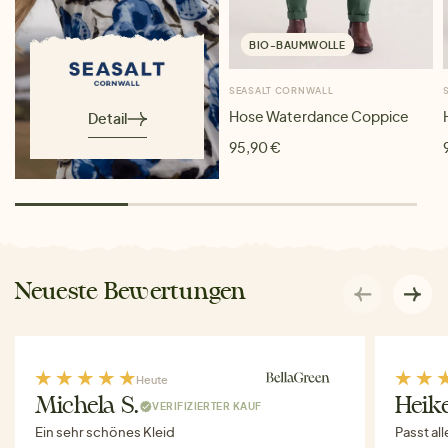
BIO-BAUMWOLLE
SEASALT CORNWALL
Hose Waterdance Coppice
Detail
95,90 €
Neueste Bewertungen
Heute
Michela S.
Heike
VERIFIZIERTER KAUF
Ein sehr schönes Kleid
Passt al