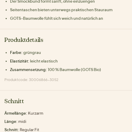
Der Smockbund formt sanft, ohne einzuengen
Seitentaschen bieten unterwegs praktischen Stauraum
GOTS-Baumwolle fühlt sich weich und natürlich an
Produktdetails
Farbe:
grüngrau
Elastizität:
leicht elastisch
Zusammensetzung:
100 % Baumwolle (GOTS Bio)
Produktcode: 30006866-3052
Schnitt
Ärmellänge:
Kurzarm
Länge:
midi
Schnitt:
Regular Fit