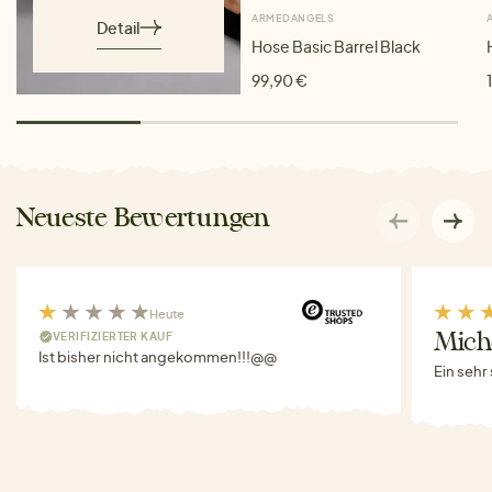
ARMEDANGELS
Detail
Hose Basic Barrel Black
99,90 €
Neueste Bewertungen
Heute
VERIFIZIERTER KAUF
Miche
Ist bisher nicht angekommen!!!@@
Ein sehr