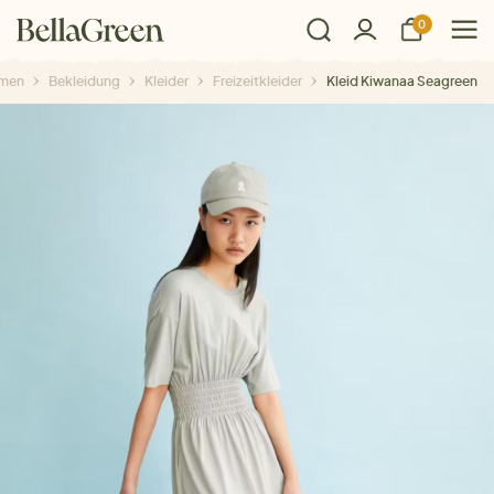
0
men
Bekleidung
Kleider
Freizeitkleider
Kleid Kiwanaa Seagreen