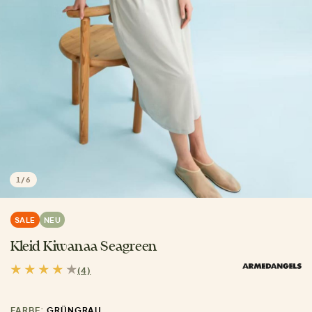
1
/
6
SALE
NEU
Kleid Kiwanaa Seagreen
(4)
FARBE:
GRÜNGRAU