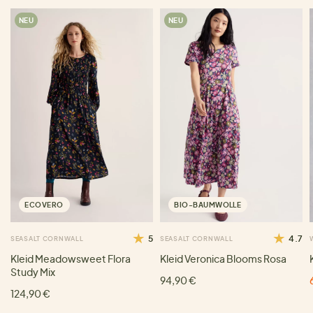
NEU
NEU
ECOVERO
BIO-BAUMWOLLE
5
4.7
SEASALT CORNWALL
SEASALT CORNWALL
Kleid Meadowsweet Flora
Kleid Veronica Blooms Rosa
Study Mix
94,90 €
124,90 €